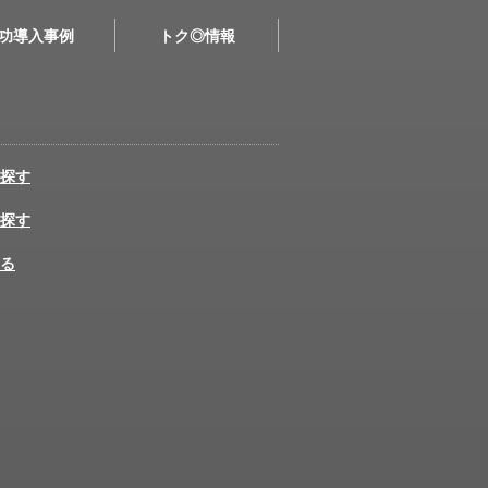
功導入事例
トク◎情報
探す
探す
る