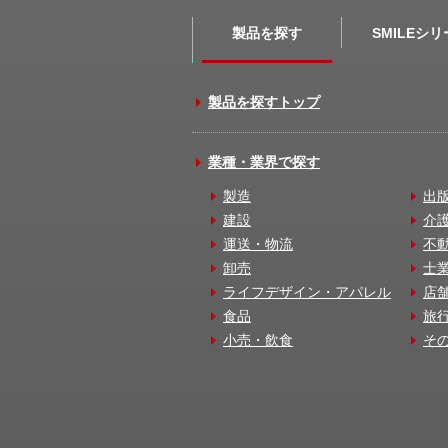
製品を探す
SMILEシ
製品を探すトップ
業種・業界で探す
製造
出
建設
介
運送・物流
不
卸売
士
ライフデザイン・アパレル
店
食品
旅
小売・飲食
そ