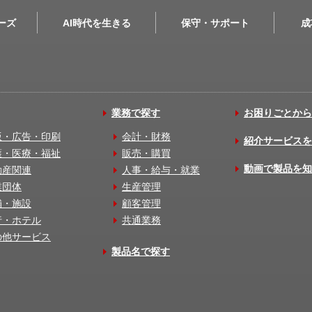
リーズ
AI時代を生きる
保守・サポート
成
業務で探す
お困りごとから
版・広告・印刷
会計・財務
紹介サービスを
護・医療・福祉
販売・購買
動画で製品を知
動産関連
人事・給与・就業
業団体
生産管理
舗・施設
顧客管理
行・ホテル
共通業務
の他サービス
製品名で探す