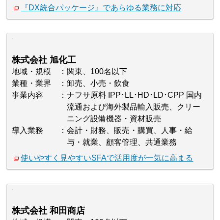
『DX統合パッケージ』であらゆる業務に対応
株式会社 旭化工
地域・規模
関東、100名以下
業種・業界
卸売、小売・飲食
事業内容
ナフサ原料 IPP･LL･HD･LD･CPP 国内
流通および海外製品輸入販売、クリー
ニング設備機器・資材販売
導入業務
会計・財務、販売・購買、人事・給
与・就業、顧客管理、共通業務
使いやすく見やすいSFAで活用度が一気に高まる
株式会社 和田商店