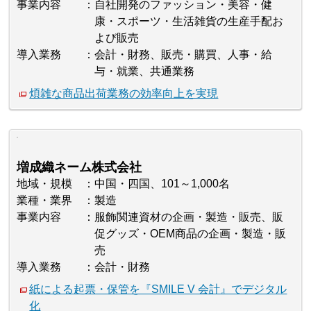
事業内容
自社開発のファッション・美容・健
康・スポーツ・生活雑貨の生産手配お
よび販売
導入業務
会計・財務、販売・購買、人事・給
与・就業、共通業務
煩雑な商品出荷業務の効率向上を実現
増成織ネーム株式会社
地域・規模
中国・四国、101～1,000名
業種・業界
製造
事業内容
服飾関連資材の企画・製造・販売、販
促グッズ・OEM商品の企画・製造・販
売
導入業務
会計・財務
紙による起票・保管を『SMILE V 会計』でデジタル
化