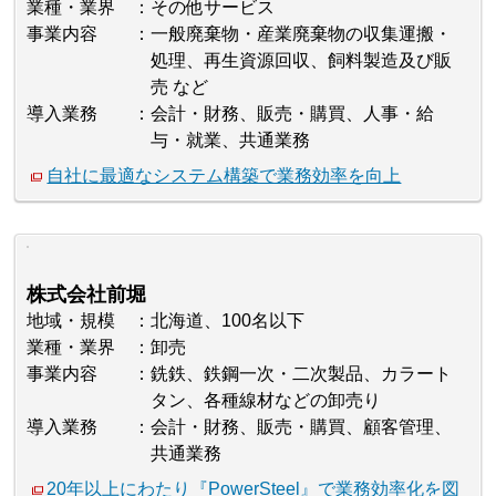
業種・業界
その他サービス
事業内容
一般廃棄物・産業廃棄物の収集運搬・
処理、再生資源回収、飼料製造及び販
売 など
導入業務
会計・財務、販売・購買、人事・給
与・就業、共通業務
自社に最適なシステム構築で業務効率を向上
株式会社前堀
地域・規模
北海道、100名以下
業種・業界
卸売
事業内容
銑鉄、鉄鋼一次・二次製品、カラート
タン、各種線材などの卸売り
導入業務
会計・財務、販売・購買、顧客管理、
共通業務
20年以上にわたり『PowerSteel』で業務効率化を図