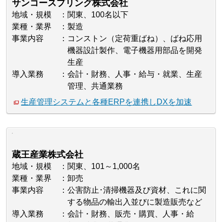
サンコースプリング株式会社
地域・規模
関東、100名以下
業種・業界
製造
事業内容
コンストン（定荷重ばね）、ばね応用
機器設計製作、電子機器用部品を開発
生産
導入業務
会計・財務、人事・給与・就業、生産
管理、共通業務
生産管理システムと各種ERPを連携しDXを加速
蔵王産業株式会社
地域・規模
関東、101～1,000名
業種・業界
卸売
事業内容
公害防止･清掃機器及び資材、これに関
する物品の輸出入並びに製造販売など
導入業務
会計・財務、販売・購買、人事・給