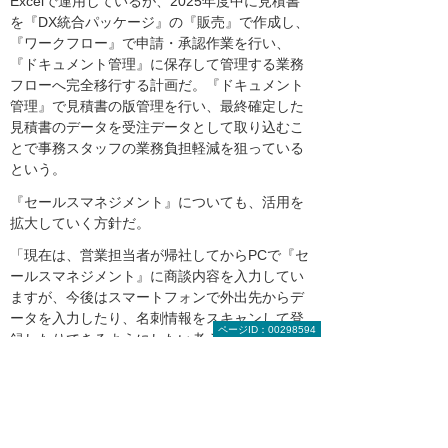
Excelで運用しているが、2025年度中に見積書
を『DX統合パッケージ』の『販売』で作成し、
『ワークフロー』で申請・承認作業を行い、
『ドキュメント管理』に保存して管理する業務
フローへ完全移行する計画だ。『ドキュメント
管理』で見積書の版管理を行い、最終確定した
見積書のデータを受注データとして取り込むこ
とで事務スタッフの業務負担軽減を狙っている
という。
『セールスマネジメント』についても、活用を
拡大していく方針だ。
「現在は、営業担当者が帰社してからPCで『セ
ールスマネジメント』に商談内容を入力してい
ますが、今後はスマートフォンで外出先からデ
ータを入力したり、名刺情報をスキャンして登
ページID：00298594
録したりできるようにしたい考えです。この
先、データがますます蓄積されれば、過去の顧
客対応を踏まえた営業活動が行えるので、顧客
満足度の向上につながるはずです。将来的には
AIでデータを分析し、見込み客への営業提案な
どが的確に行えるようにする構想を描いていま