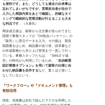
も便利です。また、どうしても過去の出来事は
忘れてしまいがちですが、営業担当者が自分で
入力した商談内容をあとで確認し、的確なタイ
ミングで継続的な営業活動が行えることも大き
な利点です
」（大倉氏）
商談成立後は、顧客から注文書が送られてきた
段階で事務スタッフが『DX統合パッケージ』の
『販売』に受注データを入力。その後は、製造
指図書をはじめ、納品書や送り状、請求書など
の作成業務から売り上げ管理まで一貫して行っ
ている。事務スタッフたちは、『SMILE V 販
売』の時代から利用しているため、『
自由帳票
設計業務オプション』を用いて顧客の仕様に合
わせた納品書を自作する
など、驚くほど使いこ
なしているという。
『ワークフロー』や『ドキュメント管理』も
有効活用
現状、見積書は自社で組んだマクロを利用した