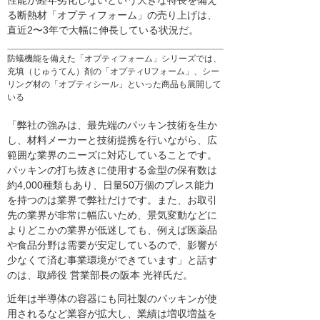
性能が経年劣化しないという大きな特長を備え
る断熱材「オプティフォーム」の売り上げは、
直近2〜3年で大幅に伸長している状況だ。
防蟻機能を備えた「オプティフォーム」シリーズでは、
充填（じゅうてん）剤の「オプティUフォーム」、シー
リング材の「オプティシール」といった商品も展開して
いる
「弊社の強みは、最先端のパッキン技術を生か
し、材料メーカーと技術提携を行いながら、広
範囲な業界のニーズに対応していることです。
パッキンの打ち抜きに使用する金型の保有数は
約4,000種類もあり、日量50万個のプレス能力
を持つのは業界で弊社だけです。また、お取引
先の業界が非常に幅広いため、景気変動などに
よりどこかの業界が低迷しても、例えば医薬品
や食品分野は需要が安定しているので、影響が
少なくて済む事業環境ができています」と話す
のは、取締役 営業部長の阪本 光祥氏だ。
近年は半導体の容器にも同社製のパッキンが使
用されるなど業容が拡大し、業績は増収増益を