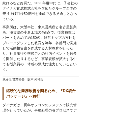
続けるなど好調だ。2025年度中には、子会社の
ダイナガ化成株式会社を含めたグループ全体の
売り上げ目標50億円を達成できる見通しとなっ
ている。
事業所は、大阪本社、東京営業所と名古屋営業
所、滋賀県の小倉工場の4拠点で、従業員数は
パートを含めて約150名。経営トップの方針を
ブレークダウンした教育を毎年、各部門で実施
して活動報告書を作成する人材教育を行った
り、社員旅行や季節ごとの社内イベントを数多
く開催したりするなど、事業規模が拡大する中
でも従業員の一体感の醸成に注力しているとい
う。
取締役 営業部長 阪本 光祥氏
継続的な業務改善を図るため、『DX統合
パッケージ』へ移行
ダイナガは、長年オフコンのシステムで販売管
理を行っていたが、事務処理の各プロセスでデ