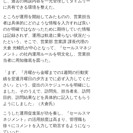
し、過去の商談内容を一元管理してタイムリー
に共有できる環境を整えた。
ところが運用を開始してみたものの、営業担当
者は具体的にどのような情報を入力すれば良い
のか明確ではなかったために期待していた情報
は記録されず、運用は軌道に乗らない状況だっ
たという。そこで、営業部 営業課 課長代理の
大倉 光輔氏が中心となって、『セールスマネジ
メント』の社内運用ルールを明文化し、営業担
当者に周知徹底を図った。
「まず、『月曜から金曜までの1週間の行動実
績を翌週月曜日の夕方までに必ず入力してくだ
さい』という、提出のスケジュールを明確にし
ました。そのうえで、訪問先、担当者名、訪問
目的、訪問結果などを具体的に記入してもらう
ようにしました」（大倉氏）
こうした運用促進策が功を奏し、『セールスマ
ネジメント』の活用頻度は高まり、管理職も
徐々にコメントを入力して助言するようになっ
ていった。