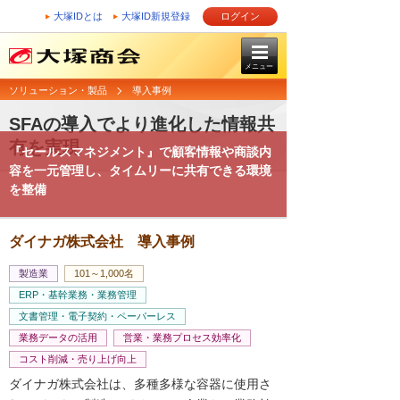
大塚IDとは
大塚ID新規登録
ログイン
メニュー
ソリューション・製品
導入事例
SFAの導入でより進化した情報共
有を実現
『セールスマネジメント』で顧客情報や商談内
容を一元管理し、タイムリーに共有できる環境
を整備
ダイナガ株式会社 導入事例
製造業
101～1,000名
ERP・基幹業務・業務管理
文書管理・電子契約・ペーパーレス
業務データの活用
営業・業務プロセス効率化
コスト削減・売り上げ向上
ダイナガ株式会社は、多種多様な容器に使用さ