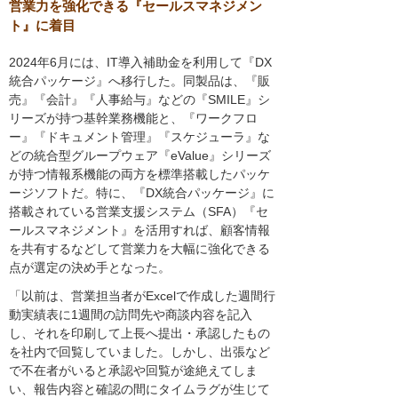
営業力を強化できる『セールスマネジメン
ト』に着目
2024年6月には、IT導入補助金を利用して『DX
統合パッケージ』へ移行した。同製品は、『販
売』『会計』『人事給与』などの『SMILE』シ
リーズが持つ基幹業務機能と、『ワークフロ
ー』『ドキュメント管理』『スケジューラ』な
どの統合型グループウェア『eValue』シリーズ
が持つ情報系機能の両方を標準搭載したパッケ
ージソフトだ。特に、『DX統合パッケージ』に
搭載されている営業支援システム（SFA）『セ
ールスマネジメント』を活用すれば、顧客情報
を共有するなどして営業力を大幅に強化できる
点が選定の決め手となった。
「以前は、営業担当者がExcelで作成した週間行
動実績表に1週間の訪問先や商談内容を記入
し、それを印刷して上長へ提出・承認したもの
を社内で回覧していました。しかし、出張など
で不在者がいると承認や回覧が途絶えてしま
い、報告内容と確認の間にタイムラグが生じて