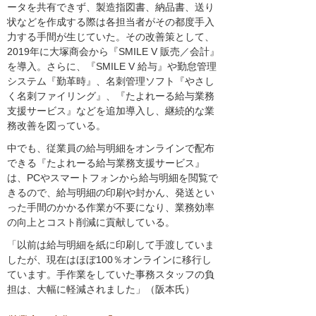
ータを共有できず、製造指図書、納品書、送り
状などを作成する際は各担当者がその都度手入
力する手間が生じていた。その改善策として、
2019年に大塚商会から『SMILE V 販売／会計』
を導入。さらに、『SMILE V 給与』や勤怠管理
システム『勤革時』、名刺管理ソフト『やさし
く名刺ファイリング』、『たよれーる給与業務
支援サービス』などを追加導入し、継続的な業
務改善を図っている。
中でも、従業員の給与明細をオンラインで配布
できる『たよれーる給与業務支援サービス』
は、PCやスマートフォンから給与明細を閲覧で
きるので、給与明細の印刷や封かん、発送とい
った手間のかかる作業が不要になり、業務効率
の向上とコスト削減に貢献している。
「以前は給与明細を紙に印刷して手渡していま
したが、現在はほぼ100％オンラインに移行し
ています。手作業をしていた事務スタッフの負
担は、大幅に軽減されました」（阪本氏）