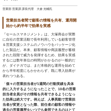
営業部 営業課 課長代理 大倉 光輔氏
営業担当者間で顧客の情報を共有、運用開
始から約半年で効果を実感
『セールスマネジメント』は、大塚商会が実際
に自社の営業活動で長年利用している顧客管理
＆営業支援システムのノウハウをパッケージ化
した製品だ。本来、顧客情報や商談履歴が蓄積
された段階で威力を発揮するため、効果を実感
するには数年単位の時間がかかるのが一般的だ
が、ダイナガでは、まだ本格的な運用を始めて
から半年程度にもかかわらず、既に導入効果が
表れつつある。
「
個々の営業担当者が1週間の行動実績を具体
的に入力するようになったことで、10名の営業
担当者全員がその情報を共有できるようになっ
た効果は絶大です。例えば、人事異動で営業担
当者が変更となった際、前任者の顧客の情報や
過去の営業履歴をいつでも参照できるのはとて