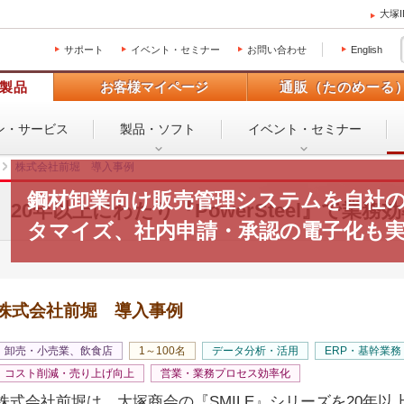
大塚
サポート
イベント・セミナー
お問い合わせ
English
製品
お客様マイページ
通販（たのめーる
ン・
サービス
製品・ソフト
イベント・
セミナー
株式会社前堀 導入事例
鋼材卸業向け販売管理システムを自社
20年以上にわたり『PowerSteel』で業務
タマイズ、社内申請・承認の電子化も
株式会社前堀 導入事例
卸売・小売業、飲食店
1～100名
データ分析・活用
ERP・基幹業
コスト削減・売り上げ向上
営業・業務プロセス効率化
株式会社前堀は、大塚商会の『SMILE』シリーズを20年