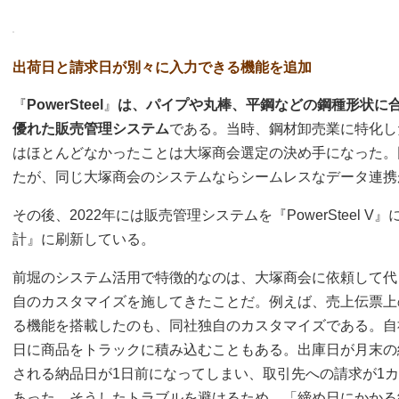
出荷日と請求日が別々に入力できる機能を追加
『
PowerSteel
』
は、パイプや丸棒、平鋼などの鋼種形状に
優れた販売管理システム
である。当時、鋼材卸売業に特化し
はほとんどなかったことは大塚商会選定の決め手になった。同時
たが、同じ大塚商会のシステムならシームレスなデータ連携
その後、2022年には販売管理システムを『PowerSteel V』
計』に刷新している。
前堀のシステム活用で特徴的なのは、大塚商会に依頼して代々の『
自のカスタマイズを施してきたことだ。例えば、売上伝票上
る機能を搭載したのも、同社独自のカスタマイズである。自
日に商品をトラックに積み込むこともある。出庫日が月末の
される納品日が1日前になってしまい、取引先への請求が1
あった。そうしたトラブルを避けるため、「締め日にかかる