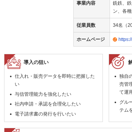
事業内容
銑鉄、鉄
ン、各種
従業員数
34名（2
ホームページ
https:
導入の狙い
仕入れ・販売データを即時に把握した
独自
い
売管理
て運
与信管理能力を強化したい
グル
社内申請・承認を合理化したい
テム
電子請求書の発行を行いたい