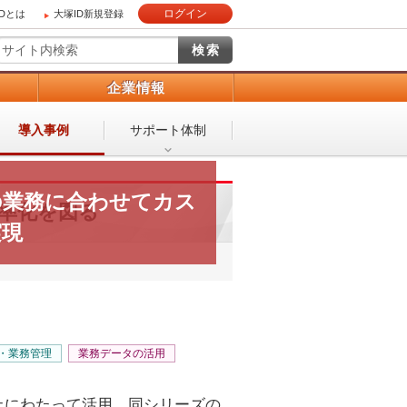
ログイン
IDとは
大塚ID新規登録
）
企業情報
導入事例
サポート体制
の業務に合わせてカス
効率化を図る
実現
務・業務管理
業務データの活用
以上にわたって活用。同シリーズの