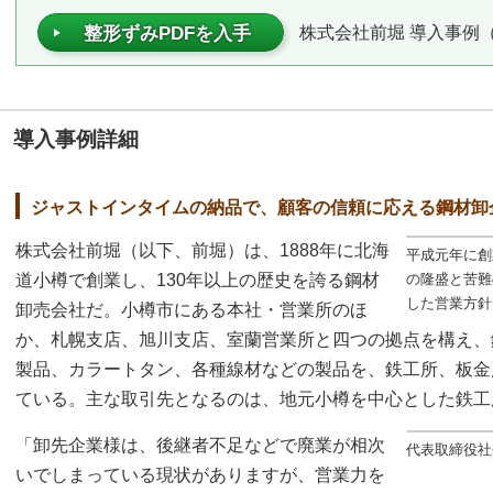
株式会社前堀 導入事例（P
整形ずみPDFを入手
導入事例詳細
ジャストインタイムの納品で、顧客の信頼に応える鋼材卸
株式会社前堀（以下、前堀）は、1888年に北海
平成元年に創
道小樽で創業し、130年以上の歴史を誇る鋼材
の隆盛と苦難
した営業方針
卸売会社だ。小樽市にある本社・営業所のほ
か、札幌支店、旭川支店、室蘭営業所と四つの拠点を構え、
製品、カラートタン、各種線材などの製品を、鉄工所、板金
ている。主な取引先となるのは、地元小樽を中心とした鉄工
「卸先企業様は、後継者不足などで廃業が相次
代表取締役社
いでしまっている現状がありますが、営業力を