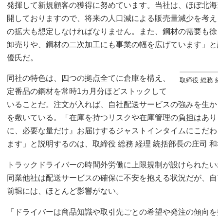
発揮して新規顧客の獲得に努めています。当社は、ほぼ北海
開しておりますので、将来の人口減による販売量減少を考え
の拡大も想定しなければなりません。また、鋼材の需要も徐
卸売りや、鋼材の二次加工にも事業の幅を広げています」と
優氏だ。
同社の特色は、四つの拠点全てに倉庫を構え、
取締役 総務 
定番品の鋼材を常時1カ月分ほどストックして
いることだ。注文が入れば、自社配送サービスの強みを生か
を敷いている。「在庫を持つリスクや在庫管理の負担はあり
に、必要な量だけ』お届けするジャストインタイムにこだわ
ます」と説明するのは、取締役 総務 経理 統括部長の庄司 
トラックドライバーの時間外労働に上限規制が設けられたいわ
同業他社は配送サービスの確保に不安を抱える状況だが、自
前堀には、ほとんど影響がない。
「ドライバーは商品知識や取引先ごとの希望や発注の傾向を