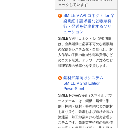
ェックしています
SMILE V API コネクト for 楽
楽明細｜請求書など帳票発
行・発送を効率化するソリ
ューション
SMILE V API コネクト for 楽楽明細
は、企業活動に必要不可欠な帳票類
の配信をシステム化・自動化し、封
入作業の手間の削減や郵送費用など
のコスト削減、テレワーク対応など
経理業務の効率化を支援します。
鋼材卸業向けシステム
SMILE V 2nd Edition
PowerSteel
SMILE PowerSteel（スマイル パワ
ースチール）は、鋼板・鋼管・形
鋼・棒鋼・線材・特殊鋼などの鋼材
を取り扱う、鉄鋼および非鉄金属の
流通業・加工卸業向けの販売管理シ
ステムです。鉄鋼業界特有の商習慣
に対応した機能を搭載し、取り扱う