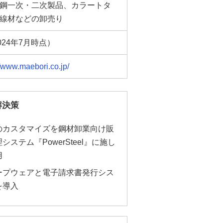
鋼一次・二次製品、カラートタ
線材などの卸売り
024年7月時点）
//www.maebori.co.jp/
解決策
のカスタマイズを鋼材卸業向け販
システム『PowerSteel』に施し
用
ープウェアと電子請求書発行シス
を導入