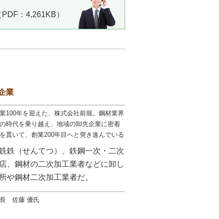
DF：4,261KB）
企業
業100年を迎えた、株式会社前堀。鋼材業界
の時代を乗り越え、地域の卸先企業に密着
を貫いて、創業200年目へと突き進んでいる
銑鉄（せんてつ）、鉄鋼一次・二次
店、鋼材の二次加工業者などに卸し
所や鋼材二次加工業者だ。
長 佐藤 優氏