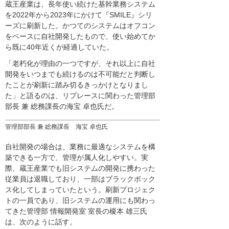
蔵王産業は、長年使い続けた基幹業務システム
を2022年から2023年にかけて『SMILE』シリ
ーズに刷新した。かつてのシステムはオフコン
をベースに自社開発したもので、使い始めてか
ら既に40年近くが経過していた。
「老朽化が理由の一つですが、それ以上に自社
開発をいつまでも続けるのは不可能だと判断し
たことが刷新に踏み切るきっかけとなりまし
た」と語るのは、リプレースに関わった管理部
部長 兼 総務課長の海宝 卓也氏だ。
管理部部長 兼 総務課長 海宝 卓也氏
自社開発の場合は、業務に最適なシステムを構
築できる一方で、管理が属人化しやすい。実
際、蔵王産業でも旧システムの開発に携わった
従業員は退職しており、一部はブラックボック
ス化してしまっていたという。刷新プロジェク
トの一員であり、旧システムの運用にも関わっ
てきた管理部 情報開発室 室長の榎本 雄三氏
は、次のように話す。