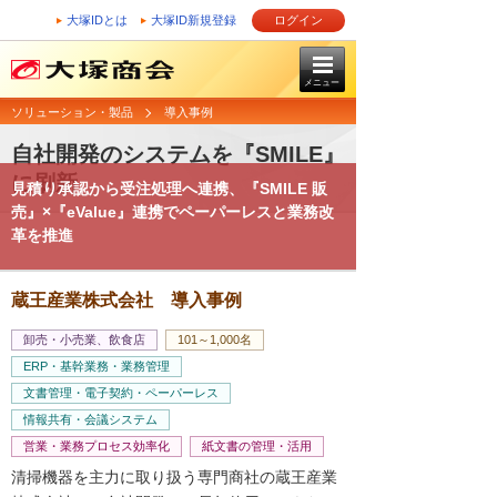
大塚IDとは
大塚ID新規登録
ログイン
メニュー
ソリューション・製品
導入事例
自社開発のシステムを『SMILE』
に刷新
見積り承認から受注処理へ連携、『SMILE 販
売』×『eValue』連携でペーパーレスと業務改
革を推進
蔵王産業株式会社 導入事例
卸売・小売業、飲食店
101～1,000名
ERP・基幹業務・業務管理
文書管理・電子契約・ペーパーレス
情報共有・会議システム
営業・業務プロセス効率化
紙文書の管理・活用
清掃機器を主力に取り扱う専門商社の蔵王産業