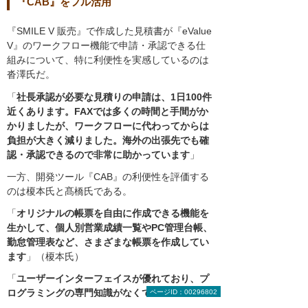
『CAB』をフル活用
『SMILE V 販売』で作成した見積書が『eValue
V』のワークフロー機能で申請・承認できる仕
組みについて、特に利便性を実感しているのは
沓澤氏だ。
「
社長承認が必要な見積りの申請は、1日100件
近くあります。FAXでは多くの時間と手間がか
かりましたが、ワークフローに代わってからは
負担が大きく減りました。海外の出張先でも確
認・承認できるので非常に助かっています
」
一方、開発ツール『CAB』の利便性を評価する
のは榎本氏と髙橋氏である。
「
オリジナルの帳票を自由に作成できる機能を
生かして、個人別営業成績一覧やPC管理台帳、
勤怠管理表など、さまざまな帳票を作成してい
ます
」（榎本氏）
「
ユーザーインターフェイスが優れており、プ
ログラミングの専門知識がなくても活用できる
ページID：00296802
ので便利です
」（髙橋氏）