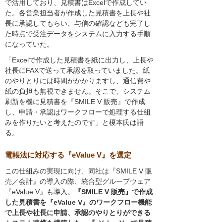
で活用しており、見積書はExcelで作成してい
た。各営業担当者が作成した見積書を上長や社
長に承認してもらい、与信の確認なども完了し
た時点で受注データをシステムに入力する手順
になっていた。
「Excelで作成した見積書を紙に出力し、上長や
社長にFAXで送って承認を取っていました。紙
のやりとりには時間がかかりますし、通信費や
紙の負担も無視できません。そこで、システム
刷新を機に見積書を『SMILE V 販売』で作成
し、申請・承認はワークフローで処理する仕組
みを作りたいと考えたのです」と榎本氏は語
る。
電帳法に対応する『eValue V』を選定
この仕組みの実現に向け、同社は『SMILE V 販
売／会計』の導入の際、統合型グループウェア
『eValue V』も導入。
『SMILE V 販売』で作成
した見積書を『eValue V』のワークフロー機能
で上長や社長に申請、承認のやりとりができる