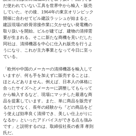
だ使われていない工具を世界中から輸入・販売
していた。その後、1964年の東京オリンピック
開催に合わせてビル建設ラッシュが始まると、
建設現場の鉄骨溶接作業に欠かせない発電機の
取り扱いを開始。ビルが建てば、建物の清掃需
要が生まれる。そこに新たな商機を見いだした
同社は、清掃機器を中心に仕入れ販売を行うよ
うになり、これが主力事業となって今日に至っ
ている。
「欧州や中国のメーカーの清掃機器を輸入して
いますが、何も手を加えずに販売することは、
ほとんどありません。例えば、日本人の体格に
合ったサイズへとメーカーに調整してもらって
から輸入するなど、現場にマッチした最適な商
品を提案しています。また、単に商品を販売す
るだけでなく、長年の経験から『どの商品をど
う使えば効率良く清掃でき、美しい仕上がりに
なるか』といったアドバイスができる点も強み
です」と説明するのは、取締役社長の沓澤 孝則
氏だ。