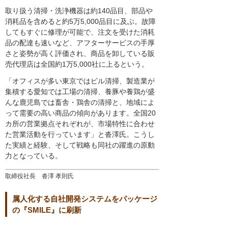
取り扱う清掃・洗浄機器は約140品目、部品や
消耗品を含めると約5万5,000品目に及ぶ。故障
してもすぐに修理が可能で、注文を受けた消耗
品の配達も速いなど、アフターサービスの手厚
さと姿勢が高く評価され、商品を卸している販
売代理店は全国約1万5,000社に上るという。
「オフィスが多い東京ではビル清掃、製造業が
集積する愛知では工場の清掃、養豚や養鶏が盛
んな鹿児島では畜舎・鶏舎の清掃と、地域によ
って需要の高い商品の傾向があります。全国20
カ所の営業拠点それぞれが、市場特性に合わせ
た営業活動を行っています」と沓澤氏。こうし
た実績と経験、そして戦略も同社の躍進の原動
力となっている。
取締役社長 沓澤 孝則氏
属人化する自社開発システムをパッケージ
の『SMILE』に刷新