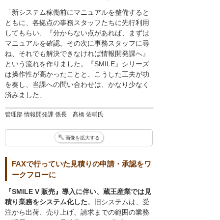
「新システム稼働前にマニュアルを整備すると
ともに、各拠点の事務スタッフたちに先行利用
してもらい、『分からない点があれば、まずは
マニュアルを確認。その次に事務スタッフに尋
ね、それでも解決できなければ情報開発課へ』
という流れを作りました。『SMILE』シリーズ
は操作性が高かったことと、こうした工夫が功
を奏し、当課への問い合わせは、かなり少なく
済みました」
管理部 情報開発課 係長 髙橋 佑輔氏
画像を拡大する
FAXで行っていた見積りの申請・承認をワ
ークフローに
『SMILE V 販売』導入に伴い、蔵王産業では見
積り業務をシステム化した
。旧システムは、受
注から出荷、売り上げ、請求までの範囲の業務