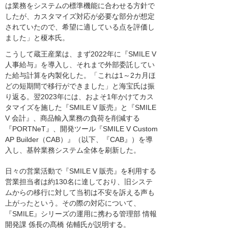
は業務をシステムの標準機能に合わせる方針で
したが、カスタマイズ対応が必要な部分が想定
されていたので、希望に適している点を評価し
ました」と榎本氏。
こうして蔵王産業は、まず2022年に『SMILE V
人事給与』を導入し、それまで外部委託してい
た給与計算を内製化した。「これは1～2カ月ほ
どの短期間で移行ができました」と海宝氏は振
り返る。翌2023年には、およそ1年かけてカス
タマイズを施した『SMILE V 販売』と『SMILE
V 会計』、商品輸入業務の負荷を削減する
『PORTNeT』、開発ツール『SMILE V Custom
AP Builder（CAB）』（以下、『CAB』）を導
入し、基幹業務システム全体を刷新した。
日々の営業活動で『SMILE V 販売』を利用する
営業担当者は約130名に達しており、旧システ
ムからの移行に対して当初は不安を訴える声も
上がったという。その際の対応について、
『SMILE』シリーズの運用に携わる管理部 情報
開発課 係長の髙橋 佑輔氏が説明する。