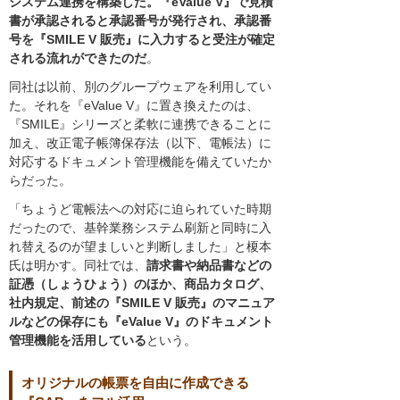
システム連携を構築した。『eValue V』で見積
書が承認されると承認番号が発行され、承認番
号を『SMILE V 販売』に入力すると受注が確定
される流れができたのだ
。
同社は以前、別のグループウェアを利用してい
た。それを『eValue V』に置き換えたのは、
『SMILE』シリーズと柔軟に連携できることに
加え、改正電子帳簿保存法（以下、電帳法）に
対応するドキュメント管理機能を備えていたか
らだった。
「ちょうど電帳法への対応に迫られていた時期
だったので、基幹業務システム刷新と同時に入
れ替えるのが望ましいと判断しました」と榎本
氏は明かす。同社では、
請求書や納品書などの
証憑（しょうひょう）のほか、商品カタログ、
社内規定、前述の『SMILE V 販売』のマニュア
ルなどの保存にも『eValue V』のドキュメント
管理機能を活用している
という。
オリジナルの帳票を自由に作成できる