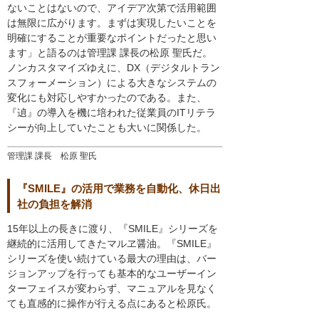
ないことはないので、アイデア次第で活用範囲
は無限に広がります。まずは実現したいことを
明確にすることが重要なポイントだったと思い
ます」と語るのは管理課 課長の松原 聖氏だ。
ノンカスタマイズゆえに、DX（デジタルトラン
スフォーメーション）による大きなシステムの
変化にも対応しやすかったのである。また、
『遉』の導入を機に培われた従業員のITリテラ
シーが向上していたことも大いに関係した。
管理課 課長 松原 聖氏
『SMILE』の活用で業務を自動化、休日出
社の負担を解消
15年以上の長きに渡り、『SMILE』シリーズを
継続的に活用してきたマルヱ醤油。『SMILE』
シリーズを使い続けている最大の理由は、バー
ジョンアップを行っても基本的なユーザーイン
ターフェイスが変わらず、マニュアルを見なく
ても直感的に操作が行える点にあると松原氏。