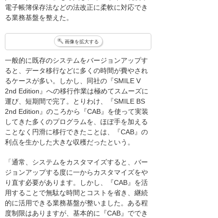
電子帳簿保存法などの法改正に柔軟に対応でき
る業務基盤を整えた。
画像を拡大する
一般的に既存のシステムをバージョンアップす
ると、データ移行などに多くの時間が費やされ
るケースが多い。しかし、同社の『SMILE V
2nd Edition』への移行作業は極めてスムーズに
運び、短期間で完了。とりわけ、『SMILE BS
2nd Edition』のころから『CAB』を使って実装
してきた多くのプログラムを、ほぼ手を加える
ことなく円滑に移行できたことは、『CAB』の
利点を生かした大きな収穫だったという。
「通常、システムをカスタマイズすると、バー
ジョンアップする度に一からカスタマイズをや
り直す必要があります。しかし、『CAB』を活
用することで無駄な時間とコストを省き、継続
的に活用できる業務基盤が整いました。ある程
度制限はありますが、基本的に『CAB』ででき