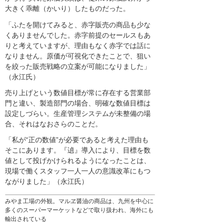
大きく乖離（かいり）したものだった。
「ふたを開けてみると、赤字販売の商品も少な
くありませんでした。赤字前提のセールスもあ
りと考えていますが、理由もなく赤字では話に
なりません。原価が可視化できたことで、狙い
を絞った販売戦略の立案が可能になりました」
（永江氏）
売り上げという数値目標が常に存在する営業部
門と違い、製造部門の場合、明確な数値目標は
設定しづらい。生産管理システムが未整備の場
合、それはなおさらのことだ。
「私が“正の数値”が必要であると考えた理由も
そこにあります。『遉』導入により、目標を数
値として投げかけられるようになったことは、
現場で働くスタッフ一人一人の意識改革にもつ
ながりました」（永江氏）
みやま工場の外観。マルヱ醤油の商品は、九州を中心に
多くのスーパーマーケットなどで取り扱われ、海外にも
輸出されている