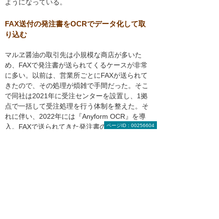
ようになっている。
FAX送付の発注書をOCRでデータ化して取
り込む
マルヱ醤油の取引先は小規模な商店が多いた
め、FAXで発注書が送られてくるケースが非常
に多い。以前は、営業所ごとにFAXが送られて
きたので、その処理が煩雑で手間だった。そこ
で同社は2021年に受注センターを設置し、1拠
点で一括して受注処理を行う体制を整えた。そ
れに伴い、2022年には『Anyform OCR』を導
入。FAXで送られてきた発注書のテキストを
ページID：00256604
OCRで読み取り、『SMILE』に自動で振り分け
て取り込める業務基盤を構築している。
「当初は、読み取り違いの修正などに若干時間
がかかりましたが、1日50～60件あるFAXによ
る受注処理がほぼ自動化された効果の大きさを
実感しています」（松原氏）
現在は、松原氏が『CAB』の機能をフル活用し