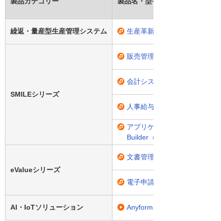
製品カテゴリー
製品名・型番
繰返・量産型生産管理システム
生産革新 Ryu-jin
販売管理システム「SMILE V2
会計システム「SMILE V2 会
SMILEシリーズ
人事給与システム「SMILE V
アプリケーション開発ツール「SMIL
Builder（CAB）」
文書管理システム「eValue 
eValueシリーズ
電子申請・承認システム「eVal
AI・IoTソリューション
Anyform OCR