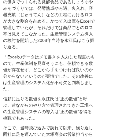
の働きでつくられる発酵食品であるしょうゆや
みそづくりでは、発酵熟成やろ過、火入れ、容
器充填（じゅうてん）などの工程におけるロス
が大きな割合を占める。かつて入出庫をExcelで
管理していたが、それだけでは商品ごとのロス
率は見えてこなかった。生産管理システム導入
の検討を開始した2008年当時を永江氏はこう振
り返る。
「Excelのデータはメモ書きを入力した程度のも
ので、生産体制を見直そうにも、信頼できる数
値が存在せず、どこから手をつければ良いのか
分からないというのが実情でした。その改善に
は生産管理のシステム化が不可欠と判断しまし
た」
信頼に足りる数値を永江氏は“正の数値”と呼
ぶ。昔ながらのやり方で管理されてきた工場へ
の生産管理システムの導入は“正の数値”を得る
挑戦でもあった。
そこで、当時飛び込みで訪れて以来、繰り返し
同社に足を運んでいた大塚商会の営業担当から