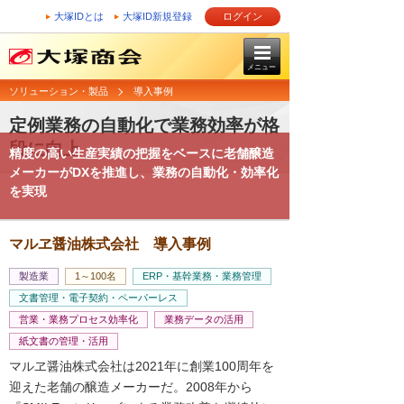
大塚IDとは
大塚ID新規登録
ログイン
メニュー
ソリューション・製品
導入事例
定例業務の自動化で業務効率が格
段に向上
精度の高い生産実績の把握をベースに老舗醸造
メーカーがDXを推進し、業務の自動化・効率化
を実現
マルヱ醤油株式会社 導入事例
製造業
1～100名
ERP・基幹業務・業務管理
文書管理・電子契約・ペーパーレス
営業・業務プロセス効率化
業務データの活用
紙文書の管理・活用
マルヱ醤油株式会社は2021年に創業100周年を
迎えた老舗の醸造メーカーだ。2008年から