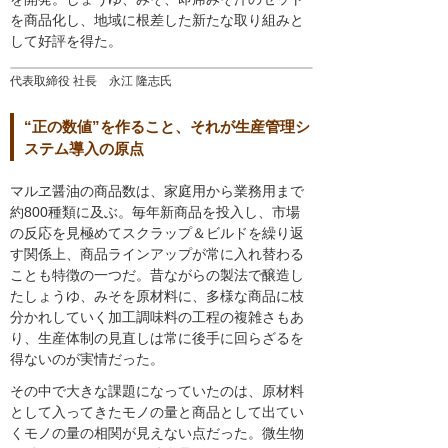
を商品化し、地域に根差した新たな取り組みと
して好評を得た。
代表取締役 社長 永江 隆志氏
“正の数値”を作ること、それが生産管理シ
ステム導入の原点
マルヱ醤油の商品数は、家庭用から業務用まで
約800種類に及ぶ。毎年新商品を投入し、市場
の反応を見極めてスクラップ＆ビルドを繰り返
す関係上、商品ラインアップが常に入れ替わる
ことも特徴の一つだ。昔ながらの製法で醸造し
たしょうゆ、みそを原材料に、多様な商品に枝
分かれしていく加工調味料の工程の複雑さもあ
り、生産体制の見直しは常に後手に回らざるを
得ないのが実情だった。
その中で大きな課題になっていたのは、原材料
として入ってきたモノの量と商品として出てい
くモノの量の相関が見えない点だった。微生物