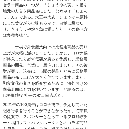
セラー商品の一つが、「しょうゆの実」を指す
地元の方言を商品名にした、なめみそ「しょん
しょん」である。大豆や大麦、しょうゆを原料
にした昔ながらの味もろみで、白飯に乗せた
り、きゅうりや焼き魚に添えたり、その食べ方
は多種多様だ。
「コロナ禍で外食産業向けの業務用商品の売り
上げが大幅に減少しました。しかし、コロナ禍
が終息したら必ず需要が戻ると予想し、業務用
商品の開発、営業に一層注力しました。その苦
労が実り、現在は、市販の製品とともに業務用
商品の売り上げが大きく伸びています。また、
和食文化の良さを紹介するために、海外向けの
商品展開にも力を注いでいます」と語るのは、
代表取締役 社長の永江 隆志氏だ。
2021年の100周年はコロナ禍で、予定していた
記念行事を行うことができなかったが、従業員
の提案で、スポンサーとなっているプロ野球チ
ーム福岡ソフトバンクホークスとのコラボ商品
を開発。しょうゆ、みそ、即席みそ汁のセット