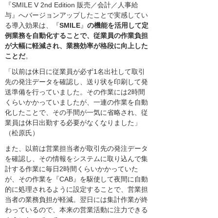
『SMILE V 2nd Edition 販売／会計／人事給
与』へバージョンアップしたことで実感してい
る導入効果は、『
SMILE
』
の機能を活用して定
例業務を自動化することで、従業員の作業負担
が大幅に軽減され、業務効率が格段に向上した
ことだ
。
「以前は休日に従業員が必ず1名出社して取引
先の発注データを確認し、送り状を印刷して発
送準備を行っていました。その作業には2時間
くらいかかっていましたが、一連の作業を自動
化したことで、その手間が一気に省略され、従
業員は休日出勤する必要がなくなりました」
（松原氏）
また、以前は営業担当者が取引先の発注データ
を確認し、その情報をシステムに取り込んで集
計する作業に毎日2時間くらいかかっていた
が、その作業を『CAB』を駆使して夜間に自動
的に処理されるように設定することで、営業担
当者の業務負担が軽減。翌日には集計作業が終
わっているので、本来の営業活動に注力できる