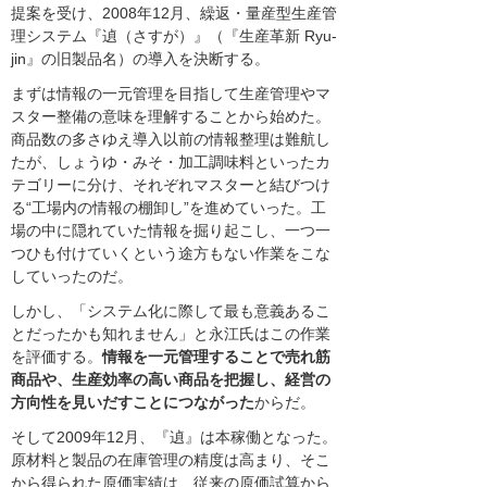
提案を受け、2008年12月、繰返・量産型生産管
理システム『遉（さすが）』（『生産革新 Ryu-
jin』の旧製品名）の導入を決断する。
まずは情報の一元管理を目指して生産管理やマ
スター整備の意味を理解することから始めた。
商品数の多さゆえ導入以前の情報整理は難航し
たが、しょうゆ・みそ・加工調味料といったカ
テゴリーに分け、それぞれマスターと結びつけ
る“工場内の情報の棚卸し”を進めていった。工
場の中に隠れていた情報を掘り起こし、一つ一
つひも付けていくという途方もない作業をこな
していったのだ。
しかし、「システム化に際して最も意義あるこ
とだったかも知れません」と永江氏はこの作業
を評価する。
情報を一元管理することで売れ筋
商品や、生産効率の高い商品を把握し、経営の
方向性を見いだすことにつながった
からだ。
そして2009年12月、『遉』は本稼働となった。
原材料と製品の在庫管理の精度は高まり、そこ
から得られた原価実績は、従来の原価試算から