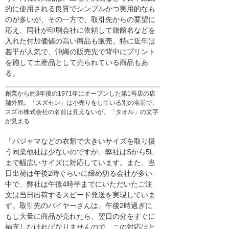
的に使用される良質でシンプルかつ実用的なも
のが多いが、その一方で、取引先からの要望に
応え、同社が印刷会社に依頼して旅館名などを
入れた付加価値の高い商品も販売。特に近年は
甚平が人気で、沖縄の販売先で背中にプリント
を施して土産品として売られている商品もあ
る。
創業から約3年後の1971年にオープンした第1号店の店
舗外観。「スズセン」は小売りをしている別の名前で、
スズホ株式会社の名前は見えないが、「タオル」の文字
が見える
「パジャマなどの衣類で大きいサイズを取り扱
う同業他社は少ないのですが、弊社はSから5L
まで幅広いサイズに対応しています。また、当
日出荷は午後2時ぐらいに締め切る会社が多い
中で、弊社は午後4時半までにいただいたご注
文は当日出荷するスピード発送を実現していま
す。取引先のバイヤーさんは、午後2時過ぎに
もし大量に商品が売れたら、翌日の分をすぐに
補充しなければなりませんので、この対応はと