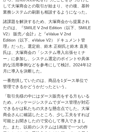
して大塚商会との取引が始まり、その後、基幹
業務システムの刷新も相談するようになった。
諸課題を解決するため、大塚商会から提案され
たのは、『SMILE V 2nd Edition（以下、SMILE
V2） 販売／会計』と『eValue V 2nd
Edition（以下、eValue V2） ドキュメント管
理』だった。選定前、鈴木 正樹氏と鈴木 直美
氏は、大塚商会の「システム導入出張セミナ
ー」に参加し、システム選定のポイントや具体
的な活用事例などを参考にして検討。2024年12
月に導入を決断した。
一番危惧していたのは、商品を1ダース単位で
管理できるかどうかだったという。
「取引先様の中にはダース販売をする方もいる
ため、パッケージシステムでダース管理が対応
できるかは私たちの大きな懸念点でした。大塚
商会さんに確認したところ、少し工夫をすれば
可能とお聞きしたので安心して導入できまし
た。また、以前のシステムは1画面で一つの作