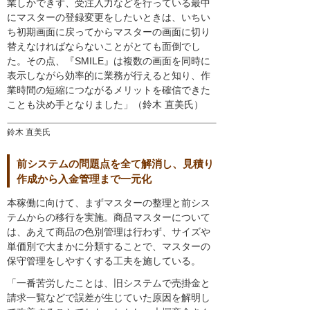
業しかできず、受注入力などを行っている最中
にマスターの登録変更をしたいときは、いちい
ち初期画面に戻ってからマスターの画面に切り
替えなければならないことがとても面倒でし
た。その点、『SMILE』は複数の画面を同時に
表示しながら効率的に業務が行えると知り、作
業時間の短縮につながるメリットを確信できた
ことも決め手となりました」（鈴木 直美氏）
鈴木 直美氏
前システムの問題点を全て解消し、見積り
作成から入金管理まで一元化
本稼働に向けて、まずマスターの整理と前シス
テムからの移行を実施。商品マスターについて
は、あえて商品の色別管理は行わず、サイズや
単価別で大まかに分類することで、マスターの
保守管理をしやすくする工夫を施している。
「一番苦労したことは、旧システムで売掛金と
請求一覧などで誤差が生じていた原因を解明し