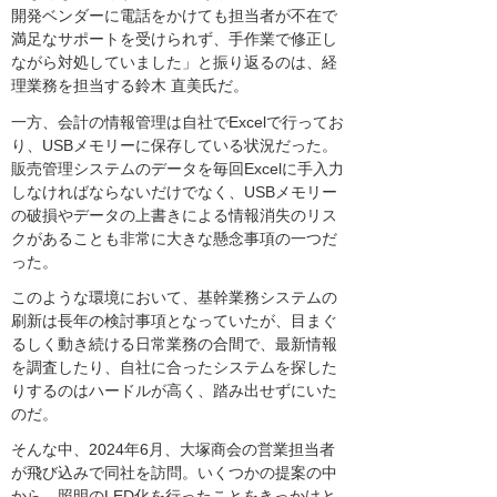
開発ベンダーに電話をかけても担当者が不在で
満足なサポートを受けられず、手作業で修正し
ながら対処していました」と振り返るのは、経
理業務を担当する鈴木 直美氏だ。
一方、会計の情報管理は自社でExcelで行ってお
り、USBメモリーに保存している状況だった。
販売管理システムのデータを毎回Excelに手入力
しなければならないだけでなく、USBメモリー
の破損やデータの上書きによる情報消失のリス
クがあることも非常に大きな懸念事項の一つだ
った。
このような環境において、基幹業務システムの
刷新は長年の検討事項となっていたが、目まぐ
るしく動き続ける日常業務の合間で、最新情報
を調査したり、自社に合ったシステムを探した
りするのはハードルが高く、踏み出せずにいた
のだ。
そんな中、2024年6月、大塚商会の営業担当者
が飛び込みで同社を訪問。いくつかの提案の中
から、照明のLED化を行ったことをきっかけと