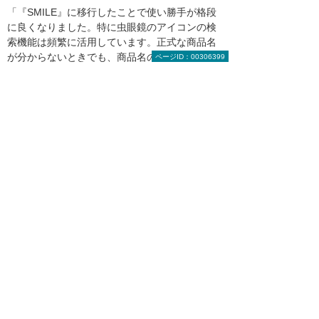
「『SMILE』に移行したことで使い勝手が格段
に良くなりました。特に虫眼鏡のアイコンの検
索機能は頻繁に活用しています。正式な商品名
が分からないときでも、商品名の一部を入力し
ページID：00306399
て検索すれば、関連する商品名がリストアップ
されて選択できるので、在庫リストを開いて確
認していた無駄な時間が削減されました」（鈴
木 正樹氏）
導入後のサポート体制も高く評価している。
「分からないことがあっても、サポートセンタ
ーが丁寧に対応してくれます。また、
『SMILE』のヘルプ機能も重宝していて、よく
あるトラブルの解決策や新機能の活用方法など
がQ＆A形式で詳しく記載されているので、年末
調整などで普段あまり使わない機能を利用する
ときに、とても参考になります」（鈴木 直美
氏）
今後は、商品のロット管理や在庫のロケーショ
ン管理を実現しながら、『SMILE V2 販売／会
計』に蓄積されたデータを分析して有効活用し