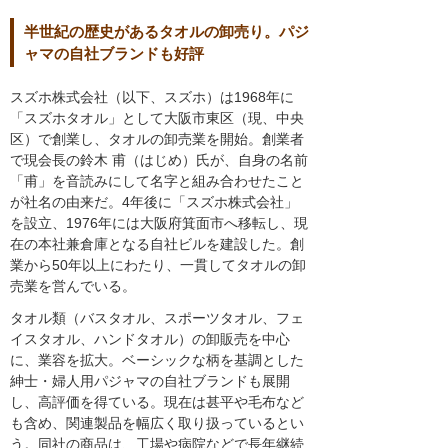
半世紀の歴史があるタオルの卸売り。パジ
ャマの自社ブランドも好評
スズホ株式会社（以下、スズホ）は1968年に
「スズホタオル」として大阪市東区（現、中央
区）で創業し、タオルの卸売業を開始。創業者
で現会長の鈴木 甫（はじめ）氏が、自身の名前
「甫」を音読みにして名字と組み合わせたこと
が社名の由来だ。4年後に「スズホ株式会社」
を設立、1976年には大阪府箕面市へ移転し、現
在の本社兼倉庫となる自社ビルを建設した。創
業から50年以上にわたり、一貫してタオルの卸
売業を営んでいる。
タオル類（バスタオル、スポーツタオル、フェ
イスタオル、ハンドタオル）の卸販売を中心
に、業容を拡大。ベーシックな柄を基調とした
紳士・婦人用パジャマの自社ブランドも展開
し、高評価を得ている。現在は甚平や毛布など
も含め、関連製品を幅広く取り扱っているとい
う。同社の商品は、工場や病院などで長年継続