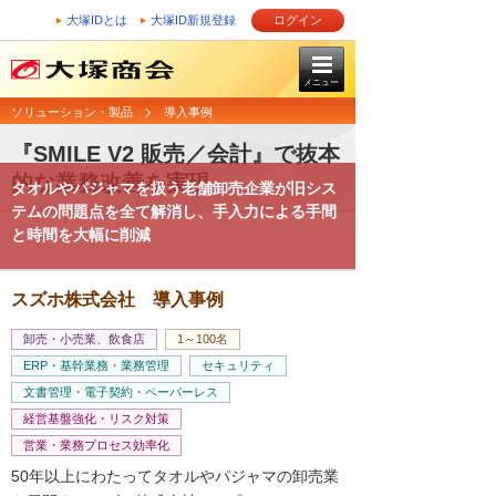
大塚IDとは
大塚ID新規登録
ログイン
メニュー
ソリューション・製品
導入事例
『SMILE V2 販売／会計』で抜本
的な業務改善を実現
タオルやパジャマを扱う老舗卸売企業が旧シス
テムの問題点を全て解消し、手入力による手間
と時間を大幅に削減
スズホ株式会社 導入事例
卸売・小売業、飲食店
1～100名
ERP・基幹業務・業務管理
セキュリティ
文書管理・電子契約・ペーパーレス
経営基盤強化・リスク対策
営業・業務プロセス効率化
50年以上にわたってタオルやパジャマの卸売業