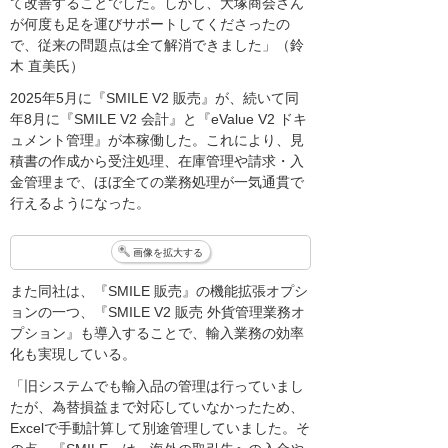
て改善することでした。しかし、大塚商会さん
が何度も足を運びサポートしてくださったの
で、従来の問題点は全て解消できました」（鈴
木 直美氏）
2025年5月に『SMILE V2 販売』が、続いて同
年8月に『SMILE V2 会計』と『eValue V2 ドキ
ュメント管理』が本稼働した。これにより、見
積書の作成から受注処理、在庫管理や請求・入
金管理まで、ほぼ全ての業務処理が一気通貫で
行えるようになった。
画像を拡大する
また同社は、『SMILE 販売』の機能拡張オプシ
ョンの一つ、『SMILE V2 販売 外貨管理業務オ
プション』も導入することで、輸入業務の効率
化も実現している。
「旧システムでも輸入品の管理は行っていまし
たが、為替損益まで対応していなかったため、
Excelで手動計算して別途管理していました。そ