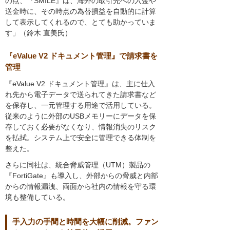
の点、『SMILE』は、海外の取引先への入金や
送金時に、その時点の為替損益を自動的に計算
して表示してくれるので、とても助かっていま
す」（鈴木 直美氏）
『eValue V2 ドキュメント管理』で請求書を
管理
『eValue V2 ドキュメント管理』は、主に仕入
れ先から電子データで送られてきた請求書など
を保存し、一元管理する用途で活用している。
従来のように外部のUSBメモリーにデータを保
存しておく必要がなくなり、情報消失のリスク
を払拭。システム上で安全に管理できる体制を
整えた。
さらに同社は、統合脅威管理（UTM）製品の
『FortiGate』も導入し、外部からの脅威と内部
からの情報漏洩、両面から社内の情報を守る環
境も整備している。
手入力の手間と時間を大幅に削減。ファン