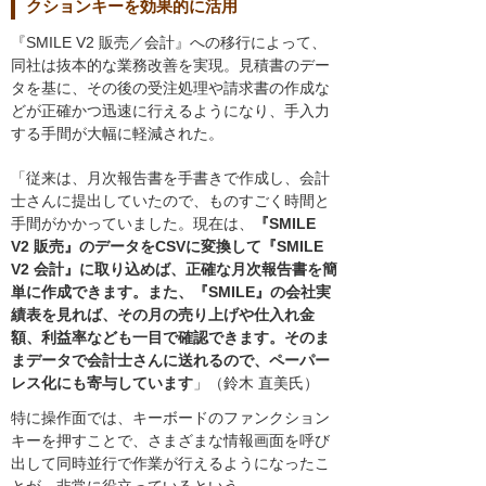
クションキーを効果的に活用
『SMILE V2 販売／会計』への移行によって、
同社は抜本的な業務改善を実現。見積書のデー
タを基に、その後の受注処理や請求書の作成な
どが正確かつ迅速に行えるようになり、手入力
する手間が大幅に軽減された。
「従来は、月次報告書を手書きで作成し、会計
士さんに提出していたので、ものすごく時間と
手間がかかっていました。現在は、
『SMILE
V2 販売』のデータをCSVに変換して『SMILE
V2 会計』に取り込めば、正確な月次報告書を簡
単に作成できます。また、『SMILE』の会社実
績表を見れば、その月の売り上げや仕入れ金
額、利益率なども一目で確認できます。そのま
まデータで会計士さんに送れるので、ペーパー
レス化にも寄与しています
」（鈴木 直美氏）
特に操作面では、キーボードのファンクション
キーを押すことで、さまざまな情報画面を呼び
出して同時並行で作業が行えるようになったこ