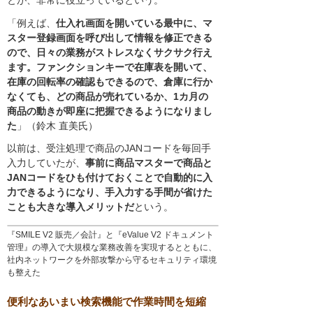
とが、非常に役立っているという。
「例えば、
仕入れ画面を開いている最中に、マ
スター登録画面を呼び出して情報を修正できる
ので、日々の業務がストレスなくサクサク行え
ます。ファンクションキーで在庫表を開いて、
在庫の回転率の確認もできるので、倉庫に行か
なくても、どの商品が売れているか、1カ月の
商品の動きが即座に把握できるようになりまし
た
」（鈴木 直美氏）
以前は、受注処理で商品のJANコードを毎回手
入力していたが、
事前に商品マスターで商品と
JANコードをひも付けておくことで自動的に入
力できるようになり、手入力する手間が省けた
ことも大きな導入メリットだ
という。
『SMILE V2 販売／会計』と『eValue V2 ドキュメント
管理』の導入で大規模な業務改善を実現するとともに、
社内ネットワークを外部攻撃から守るセキュリティ環境
も整えた
便利なあいまい検索機能で作業時間を短縮