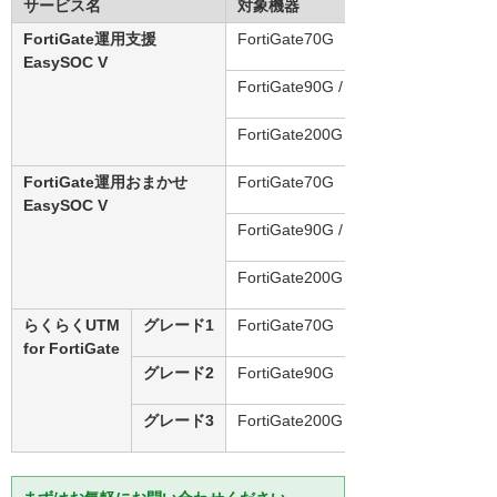
サービス名
対象機器
FortiGate運用支援
FortiGate70G
EasySOC V
FortiGate90G / 120G
FortiGate200G
FortiGate運用おまかせ
FortiGate70G
EasySOC V
FortiGate90G / 120G
FortiGate200G
らくらくUTM
グレード1
FortiGate70G
for FortiGate
グレード2
FortiGate90G
グレード3
FortiGate200G