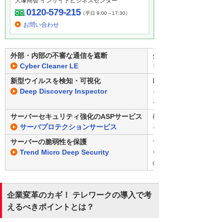
大塚商会 インサイドビジネスセンター
0120-579-215
（平日 9:00～17:30）
お問い合わせ
外部・内部の不審な通信を遮断
外部から内部へのDD
Cyber Cleaner LE
ロックする製品です。
新型ウイルスを検知・可視化
Deep Discovery
Deep Discovery Inspector
る通信を広範囲に検知
を行うためのセンサー
サーバーセキュリティ強化のASPサービス
標的型攻撃からサーバ
サーバプロテクションサービス
をセットにした、大塚
サーバーの脆弱性を保護
サーバーの必要な部分
Trend Micro Deep Security
ールをインストールし
の各層で悪意のある攻
企業変革のカギ！ テレワークの導入で考
えるべきポイントとは？