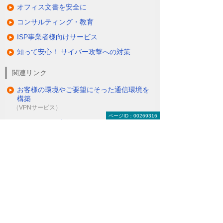
オフィス文書を安全に
コンサルティング・教育
ISP事業者様向けサービス
知って安心！ サイバー攻撃への対策
関連リンク
お客様の環境やご要望にそった通信環境を
構築
（VPNサービス）
ページID：00269316
セキュアかつ安価にリモートアクセスを可
能に
（リモートアクセスソリューション＜O-CNET AIRシ
リーズ＞）
ITインフラにまつわる保守・管理・運用を
丸ごとお任せ
（マネージドネットワークサービス＜MNS＞）
ナビゲーションメニュー