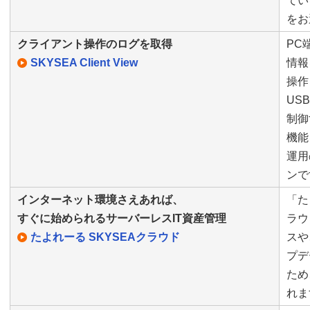
てい
をお
クライアント操作のログを取得
PC
SKYSEA Client View
情報
操作
US
制御
機能
運用
ンで
インターネット環境さえあれば、
「た
すぐに始められるサーバーレスIT資産管理
ラウ
たよれーる SKYSEAクラウド
スや
プデ
ため
れま