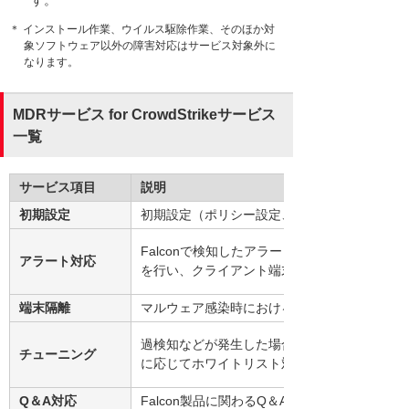
す。
＊ インストール作業、ウイルス駆除作業、そのほか対
象ソフトウェア以外の障害対応はサービス対象外に
なります。
MDRサービス for CrowdStrikeサービス
一覧
サービス項目
説明
初期設定
初期設定（ポリシー設定、アラート通知先設定、W
Falconで検知したアラートに対して、対応が
アラート対応
を行い、クライアント端末の対応が必要な場合
端末隔離
マルウェア感染時における端末隔離を実施
過検知などが発生した場合、過検知かどうかの
チューニング
に応じてホワイトリスト対応などを実施
Q＆A対応
Falcon製品に関わるQ＆A対応