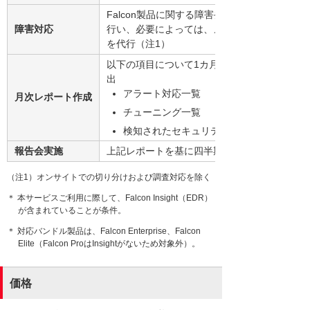
Falcon製品に関する障害発生時にリモートで
障害対応
行い、必要によっては、メーカーもしくは代理
を代行（注1）
以下の項目について1カ月分の対応記録をまと
出
アラート対応一覧
月次レポート作成
チューニング一覧
検知されたセキュリティリスク一覧
報告会実施
上記レポートを基に四半期1回、報告会（Web
（注1）オンサイトでの切り分けおよび調査対応を除く
＊ 本サービスご利用に際して、Falcon Insight（EDR）
が含まれていることが条件。
＊ 対応バンドル製品は、Falcon Enterprise、Falcon
Elite（Falcon ProはInsightがないため対象外）。
価格