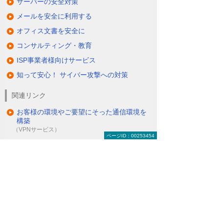
サーバーの安全対策
メールを安全に利用する
オフィス文書を安全に
コンサルティング・教育
ISP事業者様向けサービス
知って安心！ サイバー攻撃への対策
関連リンク
お客様の環境やご要望にそった通信環境を
構築
（VPNサービス）
ページID：00253454
セキュアかつ安価にリモートアクセスを可
能に
（リモートアクセスソリューション＜O-CNET AIRシ
リーズ＞）
ITインフラにまつわる保守・管理・運用を
丸ごとお任せ
（マネージドネットワークサービス＜MNS＞）