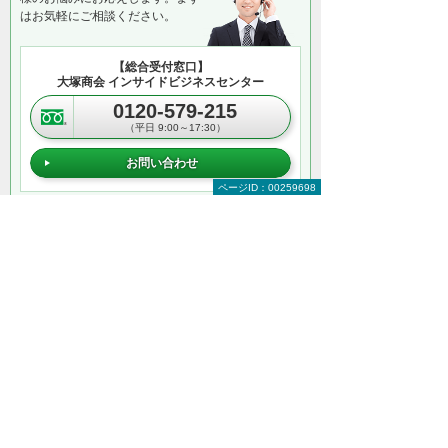
はお気軽にご相談ください。
【総合受付窓口】
大塚商会 インサイドビジネスセンター
0120-579-215
（平日 9:00～17:30）
お問い合わせ
ページID：00259698
＊メールでの連絡をご希望の方も、お問い合わせボタンをご利
用ください。
以下のようなご相談でもお客様に寄り添い、
具体的な解決方法をアドバイスします
どこから手をつければよいか分からない
検討すべきポイントを教えてほしい
自社に必要なものを提案してほしい
予算内で最適なプランを提案してほしい
何から相談したらよいのか分からない方はこ
ちら（ITよろず相談窓口）