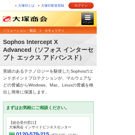
大塚IDとは
大塚ID新規登録
ログイン
メニュー
ソリューション・製品
セキュリティ
Sophos Intercept X
Advanced（ソフォス インターセ
プト エックス アドバンスド）
実績のあるテクノロジーを駆使したSophosのエ
ンドポイントプロテクションが、マルウェアな
どの脅威からWindows、Mac、Linuxの脅威を検
出し簡単に保護します。
まずはお気軽にご相談ください。
【総合受付窓口】
大塚商会 インサイドビジネスセンター
0120-579-215
（平日 9:00～17:30）