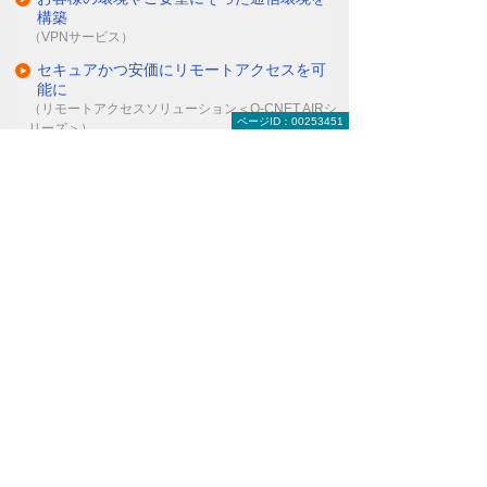
構築
（VPNサービス）
セキュアかつ安価にリモートアクセスを可
能に
（リモートアクセスソリューション＜O-CNET AIRシ
ページID：00253451
リーズ＞）
ITインフラにまつわる保守・管理・運用を
丸ごとお任せ
（マネージドネットワークサービス＜MNS＞）
ナビゲーションメニュー
セキュリティ
インターネットの安全対策
パソコン・タブレットの安全対策
IT資産・ログの管理
運用代行