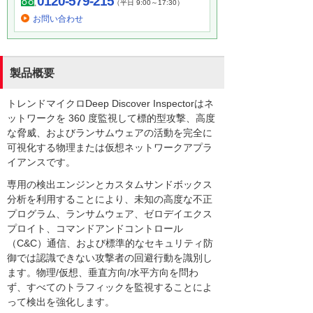
0120-579-215
（平日 9:00～17:30）
お問い合わせ
製品概要
トレンドマイクロDeep Discover Inspectorはネ
ットワークを 360 度監視して標的型攻撃、高度
な脅威、およびランサムウェアの活動を完全に
可視化する物理または仮想ネットワークアプラ
イアンスです。
専用の検出エンジンとカスタムサンドボックス
分析を利用することにより、未知の高度な不正
プログラム、ランサムウェア、ゼロデイエクス
プロイト、コマンドアンドコントロール
（C&C）通信、および標準的なセキュリティ防
御では認識できない攻撃者の回避行動を識別し
ます。物理/仮想、垂直方向/水平方向を問わ
ず、すべてのトラフィックを監視することによ
って検出を強化します。