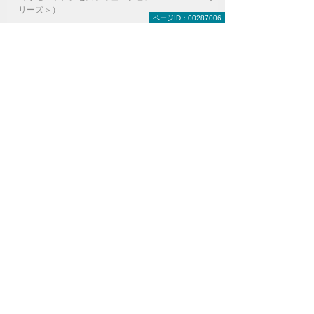
リーズ＞）
ページID：00287006
ITインフラにまつわる保守・管理・運用を
丸ごとお任せ
（マネージドネットワークサービス＜MNS＞）
ナビゲーションメニュー
セキュリティ
インターネットの安全対策
パソコン・タブレットの安全対策
IT資産・ログの管理
運用代行
ウイルス／ランサムウェア対策
Sophos Intercept X Advanced
たよれーる らくらくEDR
CylancePROTECT