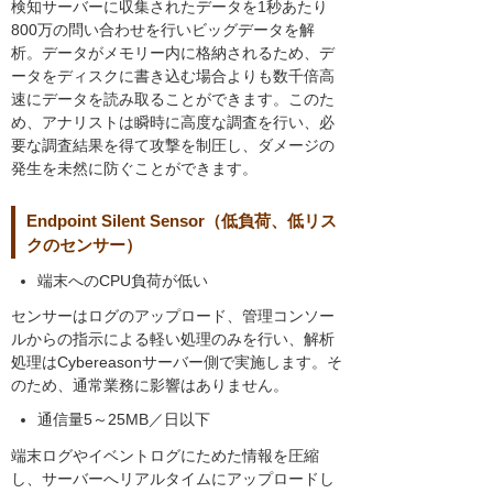
検知サーバーに収集されたデータを1秒あたり
800万の問い合わせを行いビッグデータを解
析。データがメモリー内に格納されるため、デ
ータをディスクに書き込む場合よりも数千倍高
速にデータを読み取ることができます。このた
め、アナリストは瞬時に高度な調査を行い、必
要な調査結果を得て攻撃を制圧し、ダメージの
発生を未然に防ぐことができます。
Endpoint Silent Sensor（低負荷、低リス
クのセンサー）
端末へのCPU負荷が低い
センサーはログのアップロード、管理コンソー
ルからの指示による軽い処理のみを行い、解析
処理はCybereasonサーバー側で実施します。そ
のため、通常業務に影響はありません。
通信量5～25MB／日以下
端末ログやイベントログにためた情報を圧縮
し、サーバーへリアルタイムにアップロードし