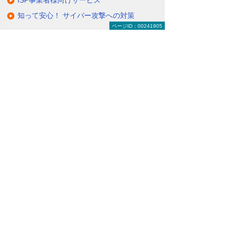
知って安心！ サイバー攻撃への対策
ページID：00241905
関連リンク
お客様の環境やご要望にそった通信環境を
構築
（VPNサービス）
セキュアかつ安価にリモートアクセスを可
能に
（リモートアクセスソリューション＜O-CNET AIRシ
リーズ＞）
ITインフラにまつわる保守・管理・運用を
丸ごとお任せ
（マネージドネットワークサービス＜MNS＞）
ナビゲーションメニュー
セキュリティ
インターネットの安全対策