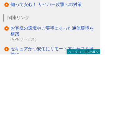
知って安心！ サイバー攻撃への対策
関連リンク
お客様の環境やご要望にそった通信環境を
構築
（VPNサービス）
セキュアかつ安価にリモートアクセスを可
ページID：00265877
能に
（リモートアクセスソリューション＜O-CNET AIRシ
リーズ＞）
ITインフラにまつわる保守・管理・運用を
丸ごとお任せ
（マネージドネットワークサービス＜MNS＞）
ナビゲーションメニュー
セキュリティ
インターネットの安全対策