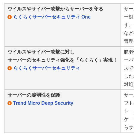
ウイルスやサイバー攻撃からサーバーを守る
サー
らくらくサーバーセキュリティ One
ー対
す。
など
管理
ウイルスやサイバー攻撃に対し
脆弱
サーバーのセキュリティ強化を「らくらく」実現！
ーバ
らくらくサーバーセキュリティ
スで
した
対処
サーバーの脆弱性を保護
サー
Trend Micro Deep Security
フト
トー
ケー
らサ