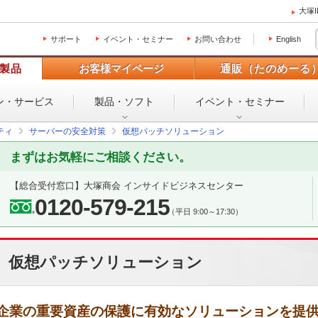
大塚
サポート
イベント・セミナー
お問い合わせ
English
製品
お客様マイページ
通販（たのめーる
ン・
サービス
製品・ソフト
イベント・
セミナー
ティ
サーバーの安全対策
仮想パッチソリューション
まずはお気軽にご相談ください。
【総合受付窓口】
大塚商会 インサイドビジネスセンター
0120-579-215
（平日 9:00～17:30）
仮想パッチソリューション
企業の重要資産の保護に有効なソリューションを提