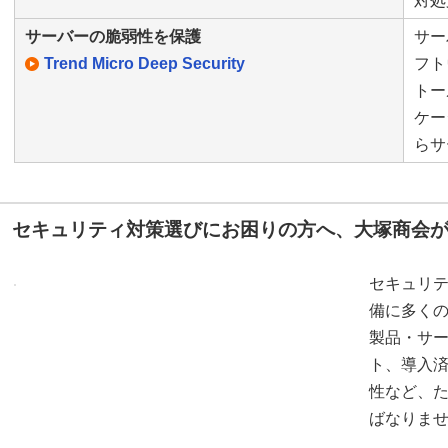
対処
サーバーの脆弱性を保護
サー
Trend Micro Deep Security
フト
トー
ケー
らサ
セキュリティ対策選びにお困りの方へ、大塚商会
セキュリ
備に多く
製品・サ
ト、導入
性など、
ばなりま