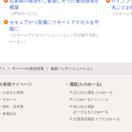
お客様の環境やご要望にそった通信環境を
ITイン
構築
丸ごとお
（VPNサービス）
（マネージ
セキュアかつ安価にリモートアクセスを可
能に
（リモートアクセスソリューション＜O-CNET AIRシ
リーズ＞）
ティ
サーバーの安全対策
仮想パッチソリューション
お客様マイページ
通販(たのめーる)
お役立ち情報
法人向け通販 たのめーる
サポート
たのめーるアドバンス
契約・請求書
個人向け通販
ぱーそなるたのめーる
各種設定
介護用品通販 ケアたのめーる