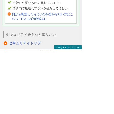
自社に必要なものを提案してほしい
予算内で最適なプランを提案してほしい
何から相談したらよいのか分からない方はこ
ちら（ITよろず相談窓口）
セキュリティをもっと知りたい
セキュリティトップ
ページID：00261562
インターネットの安全対策
パソコン・タブレットの安全対策
サーバーの安全対策
メールを安全に利用する
オフィス文書を安全に
コンサルティング・教育
ISP事業者様向けサービス
知って安心！ サイバー攻撃への対策