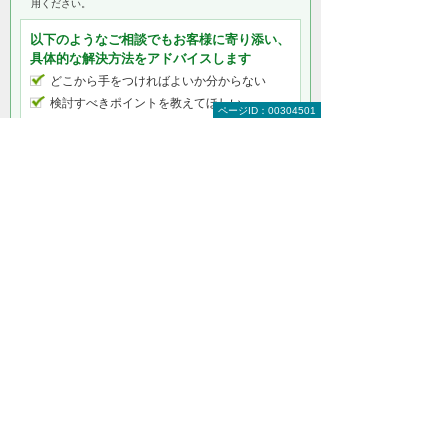
用ください。
以下のようなご相談でもお客様に寄り添い、
具体的な解決方法をアドバイスします
どこから手をつければよいか分からない
検討すべきポイントを教えてほしい
ページID：00304501
自社に必要なものを提案してほしい
予算内で最適なプランを提案してほしい
何から相談したらよいのか分からない方はこ
ちら（ITよろず相談窓口）
セキュリティをもっと知りたい
セキュリティトップ
インターネットの安全対策
パソコン・タブレットの安全対策
サーバーの安全対策
メールを安全に利用する
オフィス文書を安全に