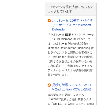
このページを見た人はこちらもチ
ェックしています
たよれーる EDRアドバイザ
リーサービス for Microsoft
Defender
「たよれーる EDRアドバイザリーサ
ービス for Microsoft Defender」で
は、たよれーる Microsoft 365の
Microsoft Defender for Businessを含
むライセンスをご契約のお客様向け
に、検知された脅威およびその脅威
に関するお客様からのお問い合わせ
内容に応じて、大塚商会のセキュリ
ティスペシャリストが調査や隔離作
業を代行します。
見積り管理システム SMILE
V 2nd Edition POWER見積
建設業向けの見積りシステム
「POWER見積」が基幹業務システ
ム「SMILE」を搭載しました。Excel