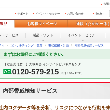
大塚
サポート
イベント・セミナー
お問い合わせ
English
製品
お客様マイページ
通販（たのめーる
ン・
サービス
製品・ソフト
イベント・
セミナー
ティ
コンサルティング・教育
現状把握・計画
内部脅威検知サービス
まずはお気軽にご相談ください。
【総合受付窓口】
大塚商会 インサイドビジネスセンター
0120-579-215
（平日 9:00～17:30）
内部脅威検知サービス
社内ログデータ等を分析、リスクにつながる行動を