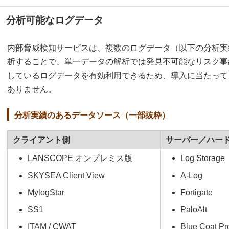
分析可能なログデータ
内部脅威検知サービスは、複数のログデータ（以下の分析実
析することで、単一データの解析では発見不可能なリスク事
しているログデータを有効利用できるため、導入に当たって
ありません。
分析実績のあるデータソース（一部抜粋）
クライアント側
サーバー／ハー
LANSCOPE オンプレミス版
Log Storage
SKYSEA Client View
A-Log
MylogStar
Fortigate
SS1
PaloAlt
ITAM / CWAT
Blue Coat P