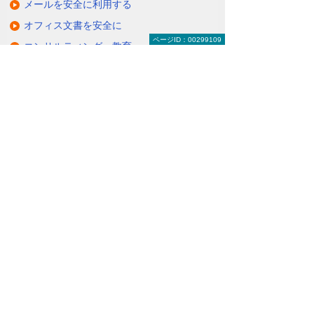
メールを安全に利用する
オフィス文書を安全に
ページID：00299109
コンサルティング・教育
ISP事業者様向けサービス
知って安心！ サイバー攻撃への対策
関連リンク
お客様の環境やご要望にそった通信環境を
構築
（VPNサービス）
セキュアかつ安価にリモートアクセスを可
能に
（リモートアクセスソリューション＜O-CNET AIRシ
リーズ＞）
ITインフラにまつわる保守・管理・運用を
丸ごとお任せ
（マネージドネットワークサービス＜MNS＞）
ナビゲーションメニュー