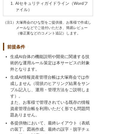
AIセキュリティガイドライン（Wordフ
ァイル）
（注1）大塚商会のひな型をご提供後、お客様で作成し
メールなどでご送付いただき、簡易レビュー
（修正案などのコメント追記）します。
前提条件
生成AI自体の機能説明や開発に関連する技
術的な運用ルール策定は本サービスの対象
外となります。
生成AI情報資産管理台帳は大塚商会では作
成しません（現状のヒアリング結果をサン
プル記入し、運用・管理方法をご説明しま
す）。
また、お客様で管理されている既存の情報
資産管理台帳を利用いただく形でも問題問
題ありません。
各提供物において、最終レイアウト（表紙
の装丁、図画作成、最終の誤字・脱字チェ