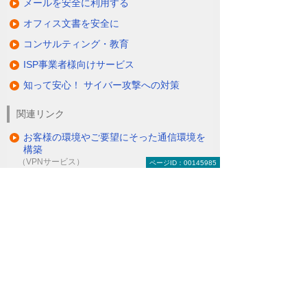
メールを安全に利用する
オフィス文書を安全に
コンサルティング・教育
ISP事業者様向けサービス
知って安心！ サイバー攻撃への対策
関連リンク
お客様の環境やご要望にそった通信環境を
構築
（VPNサービス）
ページID：00145985
セキュアかつ安価にリモートアクセスを可
能に
（リモートアクセスソリューション＜O-CNET AIRシ
リーズ＞）
ITインフラにまつわる保守・管理・運用を
丸ごとお任せ
（マネージドネットワークサービス＜MNS＞）
ナビゲーションメニュー