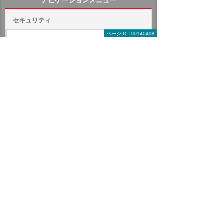
ナビゲーションメニュー
セキュリティ
ページID：00140408
インターネットの安全対策
パソコン・タブレットの安全対策
サーバーの安全対策
バックアップ
Wasabiクラウドストレージサービス
Wバックアップ
Barracuda Backup
RDX／テープ保管サービス
Veeam Backup
Arcserve Backup
Arcserve UDP