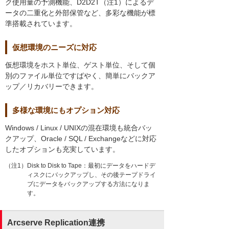
ク使用量の予測機能、D2D2T（注1）によるデ
ータの二重化と外部保管など、多彩な機能が標
準搭載されています。
仮想環境のニーズに対応
仮想環境をホスト単位、ゲスト単位、そして個
別のファイル単位ですばやく、簡単にバックア
ップ／リカバリーできます。
多様な環境にもオプション対応
Windows / Linux / UNIXの混在環境も統合バッ
クアップ、Oracle / SQL / Exchangeなどに対応
したオプションも充実しています。
（注1）Disk to Disk to Tape：最初にデータをハードデ
ィスクにバックアップし、その後テープドライ
ブにデータをバックアップする方法になりま
す。
Arcserve Replication連携