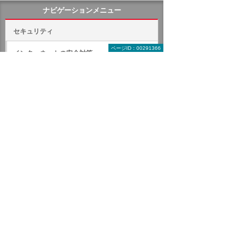
ナビゲーションメニュー
セキュリティ
ページID：00291366
インターネットの安全対策
パソコン・タブレットの安全対策
サーバーの安全対策
バックアップ
Wasabiクラウドストレージサービス
Wバックアップ
Barracuda Backup
RDX／テープ保管サービス
Veeam Backup
Arcserve Backup
Arcserve UDP