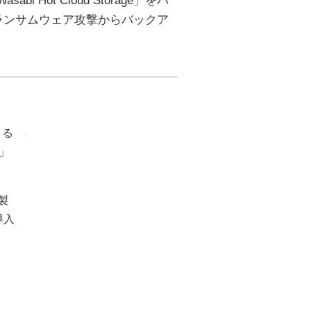
Hot Cloud Storage」をバ
ランサムウェア攻撃からバックア
よる
」
製
導入