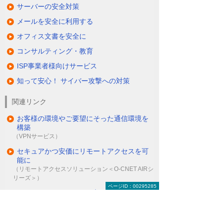
サーバーの安全対策
メールを安全に利用する
オフィス文書を安全に
コンサルティング・教育
ISP事業者様向けサービス
知って安心！ サイバー攻撃への対策
関連リンク
お客様の環境やご要望にそった通信環境を
構築
（VPNサービス）
セキュアかつ安価にリモートアクセスを可
能に
（リモートアクセスソリューション＜O-CNET AIRシ
リーズ＞）
ページID：00295285
ITインフラにまつわる保守・管理・運用を
丸ごとお任せ
（マネージドネットワークサービス＜MNS＞）