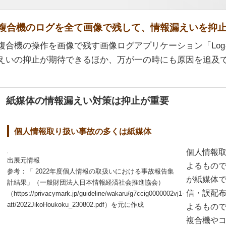
複合機のログを全て画像で残して、情報漏えいを抑
複合機の操作を画像で残す画像ログアプリケーション「Logキャ
えいの抑止が期待できるほか、万が一の時にも原因を追及
紙媒体の情報漏えい対策は抑止が重要
個人情報取り扱い事故の多くは紙媒体
個人情報
出展元情報
よるもの
参考：「 2022年度個人情報の取扱いにおける事故報告集
が紙媒体
計結果」（一般財団法人日本情報経済社会推進協会）
信・誤配
（https://privacymark.jp/guideline/wakaru/g7ccig0000002vj1-
att/2022JikoHoukoku_230802.pdf）を元に作成
よるもの
複合機や