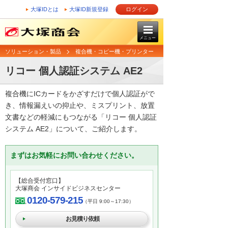
大塚IDとは
大塚ID新規登録
ログイン
メニュー
ソリューション・製品
複合機・コピー機・プリンター
リコー 個人認証システム AE2
複合機にICカードをかざすだけで個人認証がで
き、情報漏えいの抑止や、ミスプリント、放置
文書などの軽減にもつながる「リコー 個人認証
システム AE2」について、ご紹介します。
まずはお気軽にお問い合わせください。
【総合受付窓口】
大塚商会 インサイドビジネスセンター
0120-579-215
（平日 9:00～17:30）
お見積り依頼