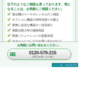
以下のようなご相談も承っております。気に
なることは、お気軽にご相談ください。
複合機のリースやレンタルのご相談
オプション機器の同時見積りや購入
業務に必須な機器の一括見積り
複数台購入時の価格相談
関連ソリューションの提案依頼
サポートについてのお問い合わせなど
お気軽にお問い合わせください。
何から相談したらよいのか分からない方はこ
ちら（ITよろず相談窓口）
0120-579-215
（平日 9:00～17:30）
ページID：00149730
関連するオンラインセミナー
現在、開催を予定しているイベントはございま
せん。
関連する地域別セミナー・展示会
文書管理・電子契約・ペーパーレス
AI・IoT
RPA
複合機・コピー機活用