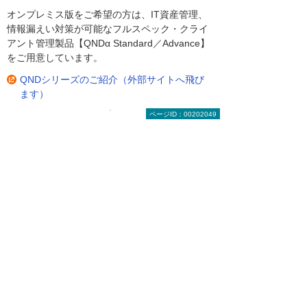
オンプレミス版をご希望の方は、IT資産管理、
情報漏えい対策が可能なフルスペック・クライ
アント管理製品【QNDα Standard／Advance】
をご用意しています。
QNDシリーズのご紹介（外部サイトへ飛び
ます）
ページID：00202049
クオリティソフト株式会社（外部サイトへ飛
びます）
まずはお気軽にご相談ください。
製品の選定やお見積りなど、お客
様のお悩みにお応えします。まず
はお気軽にご相談ください。
【総合受付窓口】
大塚商会 インサイドビジネスセンター