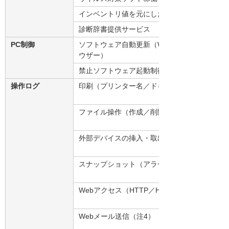
インベントリ値を元にしたカスタム診断
診断辞書提供サービス
PC制御
ソフトウェア自動更新（Windows Update／A
ウザー）
禁止ソフトウェア起動制御
操作ログ
印刷（プリンター名／ドキュメント）
ファイル操作（作成／削除／名前の変更／移動
外部デバイスの挿入・取出・書き込み
スナップショット（アラート発生時）
Webアクセス（HTTP／HTTPS／SNS書き込
Webメール送信（注4）