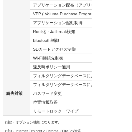
アプリケーション配布（アプリケーションポータル対
VPP ( Volume Purchase Program ) 管理
アプリケーション起動制御
Root化・Jailbreak検知
Bluetooth制御
SDカードアクセス制御
Wi-Fi接続先制御
違反時ポリシー適用
フィルタリングデータベースによる書き込み規制（注
フィルタリングデータベースによる接続規制（注7）
紛失対策
パスワード変更
位置情報取得
リモートロック・ワイプ
（注2）オプション機能になります。
（注3）Internet Explorer／Chrome／FireFox対応