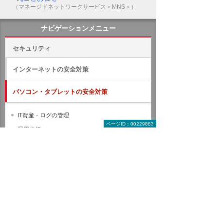
（マネージドネットワークサービス＜MNS＞）
ナビゲーションメニュー
セキュリティ
インターネットの安全対策
パソコン・タブレットの安全対策
IT資産・ログの管理
ページID：00229883
運用代行
ウイルス／ランサムウェア対策
PCのバックアップ
Acronis Cyber Protect Workstation
PCバックアップ Secureパック
データ消去
情報漏えい対策