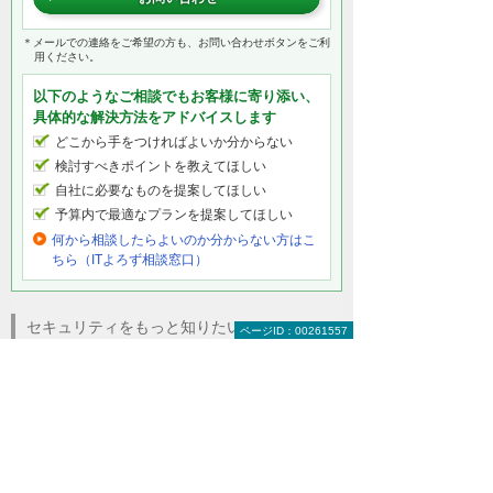
＊メールでの連絡をご希望の方も、お問い合わせボタンをご利
用ください。
以下のようなご相談でもお客様に寄り添い、
具体的な解決方法をアドバイスします
どこから手をつければよいか分からない
検討すべきポイントを教えてほしい
自社に必要なものを提案してほしい
予算内で最適なプランを提案してほしい
何から相談したらよいのか分からない方はこ
ちら（ITよろず相談窓口）
セキュリティをもっと知りたい
ページID：00261557
セキュリティトップ
インターネットの安全対策
パソコン・タブレットの安全対策
サーバーの安全対策