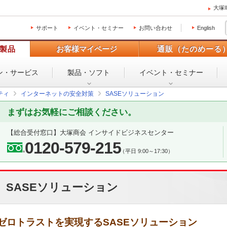
大塚
サポート
イベント・セミナー
お問い合わせ
English
製品
お客様マイページ
通販（たのめーる
ン・
サービス
製品・ソフト
イベント・
セミナー
ティ
インターネットの安全対策
SASEソリューション
まずはお気軽にご相談ください。
【総合受付窓口】
大塚商会 インサイドビジネスセンター
0120-579-215
（平日 9:00～17:30）
SASEソリューション
ゼロトラストを実現するSASEソリューション