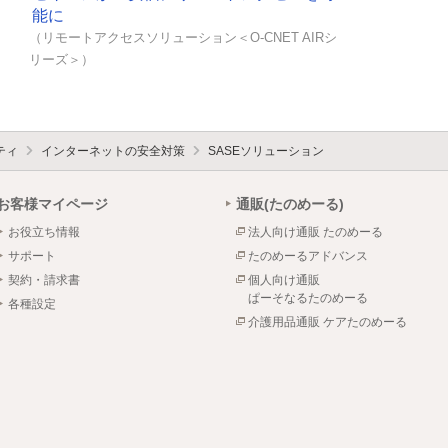
能に
（リモートアクセスソリューション＜O-CNET AIRシ
リーズ＞）
ティ
インターネットの安全対策
SASEソリューション
お客様マイページ
通販(たのめーる)
お役立ち情報
法人向け通販 たのめーる
サポート
たのめーるアドバンス
契約・請求書
個人向け通販
ぱーそなるたのめーる
各種設定
介護用品通販 ケアたのめーる