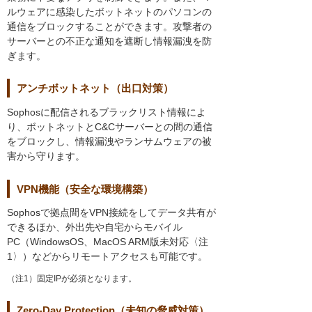
ルウェアに感染したボットネットのパソコンの
通信をブロックすることができます。攻撃者の
サーバーとの不正な通知を遮断し情報漏洩を防
ぎます。
アンチボットネット（出口対策）
Sophosに配信されるブラックリスト情報によ
り、ボットネットとC&Cサーバーとの間の通信
をブロックし、情報漏洩やランサムウェアの被
害から守ります。
VPN機能（安全な環境構築）
Sophosで拠点間をVPN接続をしてデータ共有が
できるほか、外出先や自宅からモバイル
PC（WindowsOS、MacOS ARM版未対応〈注
1〉）などからリモートアクセスも可能です。
（注1）固定IPが必須となります。
Zero-Day Protection（未知の脅威対策）