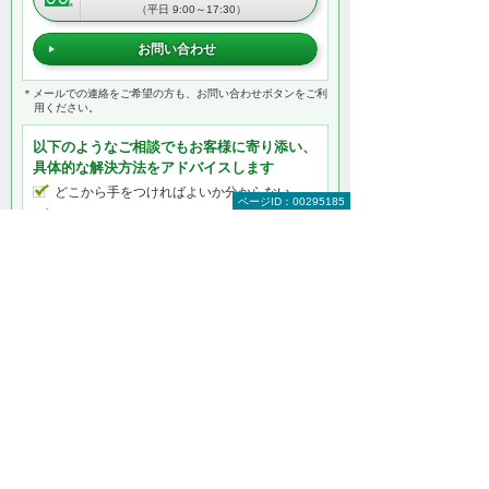
（平日 9:00～17:30）
お問い合わせ
＊メールでの連絡をご希望の方も、お問い合わせボタンをご利
用ください。
以下のようなご相談でもお客様に寄り添い、
具体的な解決方法をアドバイスします
どこから手をつければよいか分からない
ページID：00295185
検討すべきポイントを教えてほしい
自社に必要なものを提案してほしい
予算内で最適なプランを提案してほしい
何から相談したらよいのか分からない方はこ
ちら（ITよろず相談窓口）
セキュリティをもっと知りたい
セキュリティトップ
インターネットの安全対策
パソコン・タブレットの安全対策