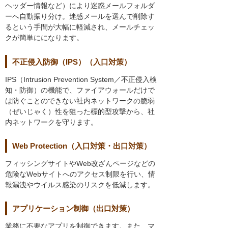
ヘッダー情報など）により迷惑メールフォルダ
ーへ自動振り分け。迷惑メールを選んで削除す
るという手間が大幅に軽減され、メールチェッ
クが簡単にになります。
不正侵入防御（IPS）（入口対策）
IPS（Intrusion Prevention System／不正侵入検
知・防御）の機能で、ファイアウォールだけで
は防ぐことのできない社内ネットワークの脆弱
（ぜいじゃく）性を狙った標的型攻撃から、社
内ネットワークを守ります。
Web Protection（入口対策・出口対策）
フィッシングサイトやWeb改ざんページなどの
危険なWebサイトへのアクセス制限を行い、情
報漏洩やウイルス感染のリスクを低減します。
アプリケーション制御（出口対策）
業務に不要なアプリを制御できます。また、マ