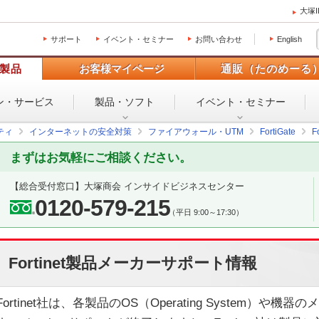
大塚
サポート
イベント・セミナー
お問い合わせ
English
製品
お客様マイページ
通販（たのめーる
ン・
サービス
製品・ソフト
イベント・
セミナー
ティ
インターネットの安全対策
ファイアウォール・UTM
FortiGate
F
まずはお気軽にご相談ください。
【総合受付窓口】
大塚商会 インサイドビジネスセンター
0120-579-215
（平日 9:00～17:30）
Fortinet製品メーカーサポート情報
Fortinet社は、各製品のOS（Operating System）