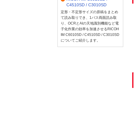
C4510SD / C3010SD
定形・不定形サイズの原稿をまとめ
て読み取りでき、1パス両面読み取
り、OCRとAIの天地識別機能など電
子化作業の効率を加速させるRICOH
IM C6010SD / C4510SD / C3010SD
についてご紹介します。