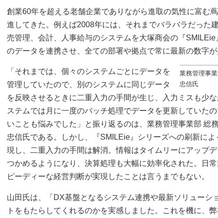
創業60年を超える老舗企業でありながら進取の気性に富む
進してきた。例えば2008年には、それまでバラバラだった
売管理、会計、人事給与のシステムを大塚商会の『SMILEi
のデータを連携させ、全ての部署や拠点で常に最新の数字が
「それまでは、個々のシステムごとにデータを
業務管理事業
管理していたので、別のシステムに同じデータ
忠信氏
を反映させるときに二重入力の手間が生じ、入力ミスも少な
ステムでは月に一度のバッチ処理でデータを更新していたの
いことも悩みでした」と振り返るのは、業務管理事業部 総務
忠信氏である。しかし、『SMILEie』シリーズへの刷新に
現し、二重入力の手間は解消。情報はタイムリーにアップデ
つかめるようになり、決算処理も大幅に効率化された。日常
ピーディーな経営判断が実現したことは言うまでもない。
山田氏は、「DX基盤となるシステム連携や最新ソリューシ
トをもたらしてくれるのかを実感しました。これを機に、弊