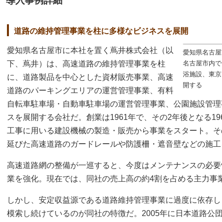
導入事例詳細
道路の維持管理事業を柱に多様なビジネスを展開
愛知県名古屋市に本社を置く蔦井株式会社（以
愛知県名古屋
下、蔦井）は、高速道路の維持管理事業を柱
名古屋市内で
浴施設、東京
に、道路製品を中心とした資材販売事業、高速
開する
道路のパーキングエリアの運営管理事業、有料
自転車駐車場・自動車駐車場の運営管理事業、公園施設管理
スを展開する会社だ。創業は1961年で、その2年後となる1
工事に用いる建設機械の製造・販売から事業をスタート。そ
延びた高速道路のガードレールや防護柵・遮音壁などの施工
高速道路網の整備が一巡すると、今度はメンテナンスの必要
業を強化。現在では、同社の売上高の約4割を占める主力事
しかし、安定収益源である道路維持管理事業に過度に依存し
模索し続けているのが同社の特徴だ。2005年に日本道路公