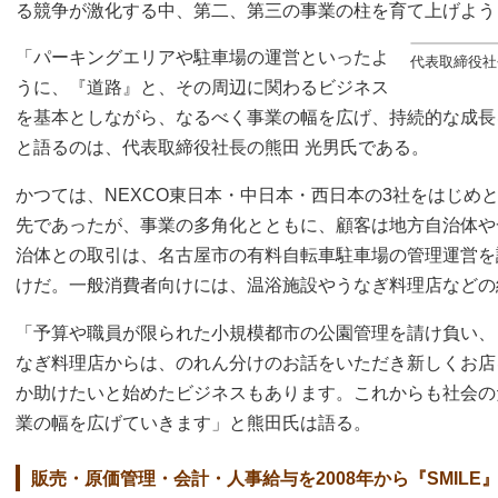
る競争が激化する中、第二、第三の事業の柱を育て上げよう
「パーキングエリアや駐車場の運営といったよ
代表取締役社
うに、『道路』と、その周辺に関わるビジネス
を基本としながら、なるべく事業の幅を広げ、持続的な成長
と語るのは、代表取締役社長の熊田 光男氏である。
かつては、NEXCO東日本・中日本・西日本の3社をはじめ
先であったが、事業の多角化とともに、顧客は地方自治体や
治体との取引は、名古屋市の有料自転車駐車場の管理運営を
けだ。一般消費者向けには、温浴施設やうなぎ料理店などの
「予算や職員が限られた小規模都市の公園管理を請け負い、
なぎ料理店からは、のれん分けのお話をいただき新しくお店
か助けたいと始めたビジネスもあります。これからも社会の
業の幅を広げていきます」と熊田氏は語る。
販売・原価管理・会計・人事給与を2008年から『SMILE