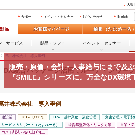
大塚
サポート
イベント・セミナー
お問い合わせ
English
製品
お客様マイページ
通販（たのめーる
ン・
サービス
製品・ソフト
イベント・
セミナー
蔦井株式会社 導入事例
販売・原価・会計・人事給与にまで及
DX統合パッケージ活用でルーティンワー
『SMILE』シリーズに。万全なDX環
蔦井株式会社 導入事例
建設業
101～1,000名
ERP・基幹業務・業務管理
文書管理・電子契
サービス＆サポート（たよれーる）
経営基盤強化・リスク対策
営業・業
コスト削減・売り上げ向上