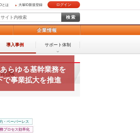
ログイン
IDとは
大塚ID新規登録
）
企業情報
導入事例
サポート体制
ぶあらゆる基幹業務を
ク削減
境下で事業拡大を推進
約・ペーパーレス
務プロセス効率化