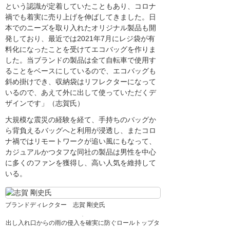
という認識が定着していたこともあり、コロナ
禍でも着実に売り上げを伸ばしてきました。日
本でのニーズを取り入れたオリジナル製品も開
発しており、最近では2021年7月にレジ袋が有
料化になったことを受けてエコバッグを作りま
した。当ブランドの製品は全て自転車で使用す
ることをベースにしているので、エコバッグも
斜め掛けでき、収納袋はリフレクターになって
いるので、あえて外に出して使っていただくデ
ザインです」（志賀氏）
大規模な震災の経験を経て、手持ちのバッグか
ら背負えるバッグへと利用が浸透し、またコロ
ナ禍ではリモートワークが追い風にもなって、
カジュアルかつタフな同社の製品は男性を中心
に多くのファンを獲得し、高い人気を維持して
いる。
ブランドディレクター 志賀 剛史氏
出し入れ口からの雨の侵入を確実に防ぐロールトップタ