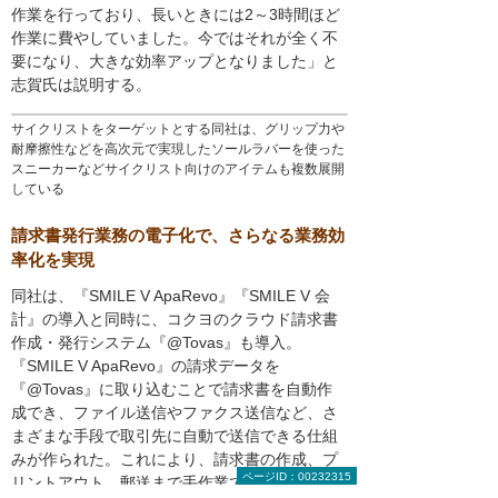
作業を行っており、長いときには2～3時間ほど
作業に費やしていました。今ではそれが全く不
要になり、大きな効率アップとなりました」と
志賀氏は説明する。
サイクリストをターゲットとする同社は、グリップ力や
耐摩擦性などを高次元で実現したソールラバーを使った
スニーカーなどサイクリスト向けのアイテムも複数展開
している
請求書発行業務の電子化で、さらなる業務効
率化を実現
同社は、『SMILE V ApaRevo』『SMILE V 会
計』の導入と同時に、コクヨのクラウド請求書
作成・発行システム『@Tovas』も導入。
『SMILE V ApaRevo』の請求データを
『@Tovas』に取り込むことで請求書を自動作
成でき、ファイル送信やファクス送信など、さ
まざまな手段で取引先に自動で送信できる仕組
みが作られた。これにより、請求書の作成、プ
ページID：00232315
リントアウト、郵送まで手作業で行っていた社