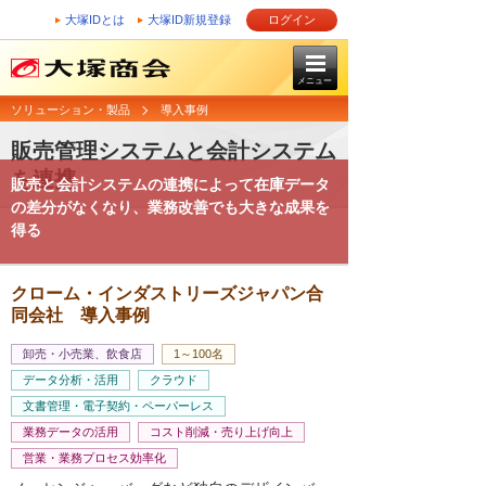
大塚IDとは
大塚ID新規登録
ログイン
メニュー
ソリューション・製品
導入事例
販売管理システムと会計システム
を連携
販売と会計システムの連携によって在庫データ
の差分がなくなり、業務改善でも大きな成果を
得る
クローム・インダストリーズジャパン合
同会社 導入事例
卸売・小売業、飲食店
1～100名
データ分析・活用
クラウド
文書管理・電子契約・ペーパーレス
業務データの活用
コスト削減・売り上げ向上
営業・業務プロセス効率化