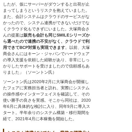
したが、仮にサーバーがダウンすると出荷が止
まってしまうというリスクを抱えていました。
また、会計システムはクラウドのサービスがな
かったので、システム連携ができないだけでな
くクラウド化もできずにいました。大塚商会さ
んの提案は
販売も会計も同じSMILEシリーズか
ら選べたので連携の不安がなく、クラウドで利
用できてBCP対策も実現できます
。以前、大塚
商会さんにはキーン・ジャパンでハードウェア
の導入支援を依頼した経験があり、非常にしっ
かりしたサポートを受けましたので信頼感もあ
りました」（ソーントン氏）
ソーントン氏は2020年2月に大塚商会が開催し
たフェアに実務担当者と訪れ、実際にシステム
の操作感やインターフェイスを確認して、その
使い勝手の良さを実感。そこから同社は、2020
年6月に具体的な検討に入り、同年9月に導入ス
タート。半年余りのシステム構築・移行期間を
経て、2021年4月に本稼働を開始した。