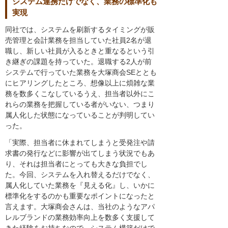
システム連携だけでなく、業務の標準化も
実現
同社では、システムを刷新するタイミングが販
売管理と会計業務を担当していた社員2名が退
職し、新しい社員が入るときと重なるという引
き継ぎの課題を持っていた。退職する2人が前
システムで行っていた業務を大塚商会SEととも
にヒアリングしたところ、想像以上に煩雑な業
務を数多くこなしているうえ、担当者以外にこ
れらの業務を把握している者がいない、つまり
属人化した状態になっていることが判明してい
った。
「実際、担当者に休まれてしまうと受発注や請
求書の発行などに影響が出てしまう状況でもあ
り、それは担当者にとっても大きな負担でし
た。今回、システムを入れ替えるだけでなく、
属人化していた業務を『見える化』し、いかに
標準化をするのかも重要なポイントになったと
言えます。大塚商会さんは、当社のようなアパ
レルブランドの業務効率向上を数多く支援して
きた経験をお持ちなので、システム構築だけで