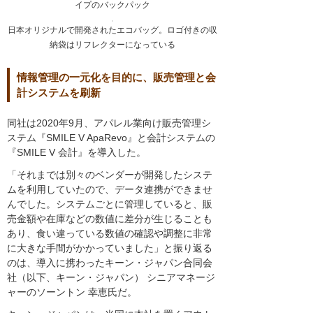
イプのバックパック
日本オリジナルで開発されたエコバッグ。ロゴ付きの収
納袋はリフレクターになっている
情報管理の一元化を目的に、販売管理と会
計システムを刷新
同社は2020年9月、アパレル業向け販売管理シ
ステム『SMILE V ApaRevo』と会計システムの
『SMILE V 会計』を導入した。
「それまでは別々のベンダーが開発したシステ
ムを利用していたので、データ連携ができませ
んでした。システムごとに管理していると、販
売金額や在庫などの数値に差分が生じることも
あり、食い違っている数値の確認や調整に非常
に大きな手間がかかっていました」と振り返る
のは、導入に携わったキーン・ジャパン合同会
社（以下、キーン・ジャパン） シニアマネージ
ャーのソーントン 幸恵氏だ。