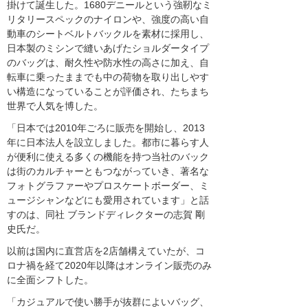
掛けて誕生した。1680デニールという強靭なミ
リタリースペックのナイロンや、強度の高い自
動車のシートベルトバックルを素材に採用し、
日本製のミシンで縫いあげたショルダータイプ
のバッグは、耐久性や防水性の高さに加え、自
転車に乗ったままでも中の荷物を取り出しやす
い構造になっていることが評価され、たちまち
世界で人気を博した。
「日本では2010年ごろに販売を開始し、2013
年に日本法人を設立しました。都市に暮らす人
が便利に使える多くの機能を持つ当社のバック
は街のカルチャーともつながっていき、著名な
フォトグラファーやプロスケートボーダー、ミ
ュージシャンなどにも愛用されています」と話
すのは、同社 ブランドディレクターの志賀 剛
史氏だ。
以前は国内に直営店を2店舗構えていたが、コ
ロナ禍を経て2020年以降はオンライン販売のみ
に全面シフトした。
「カジュアルで使い勝手が抜群によいバッグ、