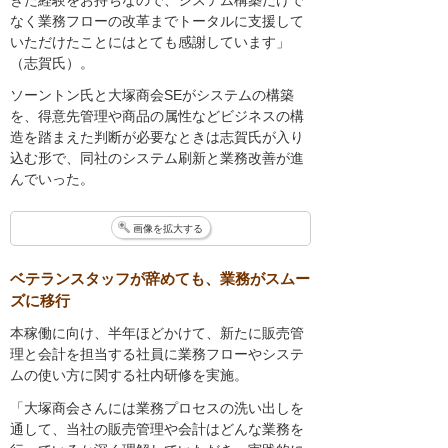
なく業務フローの改革までトータルに支援して
いただけたことにはとても感謝しています」
（志賀氏）。
ソーントン氏と大塚商会SEがシステムの構築
を、得意先管理や商品の属性などビジネスの構
造を踏まえた判断が必要なときは志賀氏が入り
込む形で、同社のシステム刷新と業務改善が進
んでいった。
画像を拡大する
ベテランスタッフが辞めても、業務がスムー
ズに移行
本稼働に向け、半年ほどかけて、新たに販売管
理と会計を担当する社員に業務フローやシステ
ムの使い方に関する社内研修を実施。
「大塚商会さんには業務プロセスの洗い出しを
通して、当社の販売管理や会計はどんな業務を