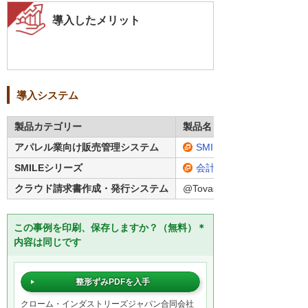
導入したメリット
導入システム
製品カテゴリー
製品名・型番
アパレル業向け販売管理システム
SMILE V ApaRevo
SMILEシリーズ
会計システム「SMILE V
クラウド請求書作成・発行システム
@Tovas
この事例を印刷、保存しますか？（無料）＊
内容は同じです
整形ずみPDFを入手
クローム・インダストリーズジャパン合同会社