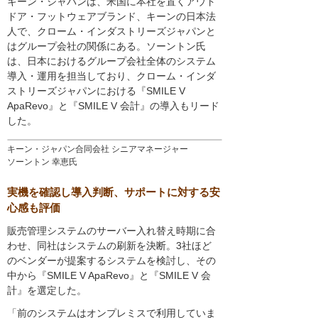
キーン・ジャパンは、米国に本社を置くアウト
ドア・フットウェアブランド、キーンの日本法
人で、クローム・インダストリーズジャパンと
はグループ会社の関係にある。ソーントン氏
は、日本におけるグループ会社全体のシステム
導入・運用を担当しており、クローム・インダ
ストリーズジャパンにおける『SMILE V
ApaRevo』と『SMILE V 会計』の導入もリード
した。
キーン・ジャパン合同会社 シニアマネージャー
ソーントン 幸恵氏
実機を確認し導入判断、サポートに対する安
心感も評価
販売管理システムのサーバー入れ替え時期に合
わせ、同社はシステムの刷新を決断。3社ほど
のベンダーが提案するシステムを検討し、その
中から『SMILE V ApaRevo』と『SMILE V 会
計』を選定した。
「前のシステムはオンプレミスで利用していま