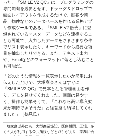
った。『SMILE V2 QC』は、プログラミングの
専門知識を必要とせず、ドラッグ＆ドロップで
画面レイアウトを作成するだけで、顧客や商
品、物件などのデータベースを作れる業務アプ
リ作成ツールである。『SMILE V2 販売』に登
録されているマスターデータなどを連携するこ
とも可能で、入力したデータをさまざまな条件
でリスト表示したり、キーワードから必要な項
目を抽出したりできる。また、テキスト出力
や、Excelなどのフォーマットに落とし込むこと
も可能だ。
「どのような情報を一覧表示したいか簡単にお
伝えしただけで、大塚商会さんはすぐに
『SMILE V2 QC』で見本となる管理画面を作
り、デモを見せてくれました。画面は見やす
く、操作も簡単そうで、『これなら高い導入効
果が期待できそうだ』と経営層も納得してくれ
ました」（鶴見氏）
一般家庭以外にも、大型商業施設、医療機関、工場、多
くの人が利用する公共施設などと取引があり、業務に合