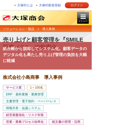
大塚IDとは
大塚ID新規登録
ログイン
メニュー
ソリューション・製品
導入事例
売り上げと顧客管理を『SMILE
販売／QC』で効率化
紙台帳から脱却してシステム化。顧客データの
デジタル化も果たし売り上げ管理の負担を大幅
に軽減
株式会社小島商事 導入事例
サービス業
1～100名
ERP・基幹業務・業務管理
文書管理・電子契約・ペーパーレス
情報共有・会議システム
経営基盤強化・リスク対策
営業・業務プロセス効率化
紙文書の管理・活用