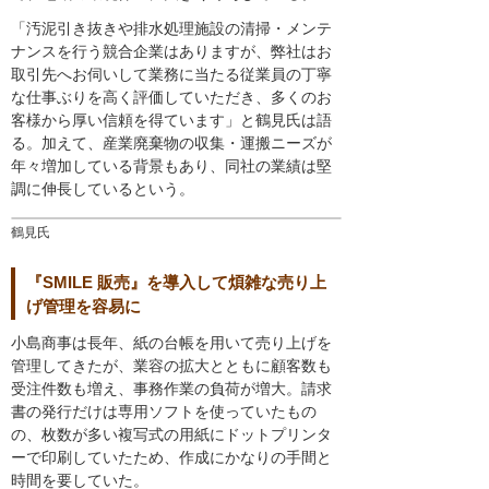
「汚泥引き抜きや排水処理施設の清掃・メンテ
ナンスを行う競合企業はありますが、弊社はお
取引先へお伺いして業務に当たる従業員の丁寧
な仕事ぶりを高く評価していただき、多くのお
客様から厚い信頼を得ています」と鶴見氏は語
る。加えて、産業廃棄物の収集・運搬ニーズが
年々増加している背景もあり、同社の業績は堅
調に伸長しているという。
鶴見氏
『SMILE 販売』を導入して煩雑な売り上
げ管理を容易に
小島商事は長年、紙の台帳を用いて売り上げを
管理してきたが、業容の拡大とともに顧客数も
受注件数も増え、事務作業の負荷が増大。請求
書の発行だけは専用ソフトを使っていたもの
の、枚数が多い複写式の用紙にドットプリンタ
ーで印刷していたため、作成にかなりの手間と
時間を要していた。