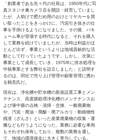
「創業者である先々代の社長は、1950年代に写
真スタジオ兼カメラ店を開設・経営していまし
たが、人助けで肥だめ用のおけとリヤカーを買
い取ったことをきっかけに、汚泥引き抜きの仕
事を手掛けるようになりました。その後、バキ
ューム車が登場する時代になると、それを購入
して業務を続けていましたが、当時は利益がほ
とんど出ず、事業というよりは地域貢献的な活
動として行っていたようです。しかし、次第に
事業として成長していき、1975年に排水処理を
中核事業とする弊社を設立しました」と説明す
るのは、同社で売り上げ管理や顧客管理に携わ
る鶴見氏だ。
現在は、浄化槽や貯水槽の新規設置工事とメン
テナンス、高度膜処理浄化槽のメンテナンスお
よび液中膜の点検・清掃・交換、一般廃棄物
や、汚泥・廃油・廃酸・廃アルカリ・動植物性
残渣（ざんさ）といった産業廃棄物の収集・運
搬なども行うようになった。業務に必要な車両
もそれぞれ保有しており、複数の業務を通し
て、地域の環境保全に大きく寄与している。