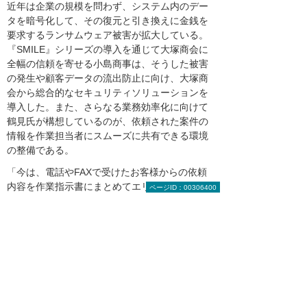
近年は企業の規模を問わず、システム内のデー
タを暗号化して、その復元と引き換えに金銭を
要求するランサムウェア被害が拡大している。
『SMILE』シリーズの導入を通じて大塚商会に
全幅の信頼を寄せる小島商事は、そうした被害
の発生や顧客データの流出防止に向け、大塚商
会から総合的なセキュリティソリューションを
導入した。また、さらなる業務効率化に向けて
鶴見氏が構想しているのが、依頼された案件の
情報を作業担当者にスムーズに共有できる環境
の整備である。
「今は、電話やFAXで受けたお客様からの依頼
内容を作業指示書にまとめてエリア担当者に渡
ページID：00306400
していますが、おかげさまで多くの受注をいた
だいており、その業務に多くの時間を費やして
います。例えば『SMILE V2 QC』に受注情報を
入力すると、そのお客様の前回の作業内容の記
録なども添えられた作業指示書が自動作成され
る仕組みができないものかと考えていますが、
よい方法があれば、ぜひご提案していただきた
いです」と鶴見氏は大塚商会への期待を語っ