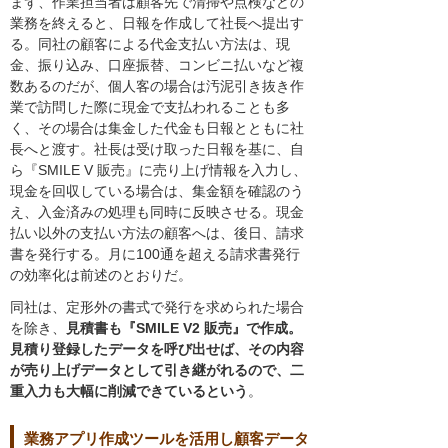
まず、作業担当者は顧客先で清掃や点検などの
業務を終えると、日報を作成して社長へ提出す
る。同社の顧客による代金支払い方法は、現
金、振り込み、口座振替、コンビニ払いなど複
数あるのだが、個人客の場合は汚泥引き抜き作
業で訪問した際に現金で支払われることも多
く、その場合は集金した代金も日報とともに社
長へと渡す。社長は受け取った日報を基に、自
ら『SMILE V 販売』に売り上げ情報を入力し、
現金を回収している場合は、集金額を確認のう
え、入金済みの処理も同時に反映させる。現金
払い以外の支払い方法の顧客へは、後日、請求
書を発行する。月に100通を超える請求書発行
の効率化は前述のとおりだ。
同社は、定形外の書式で発行を求められた場合
を除き、
見積書も『SMILE V2 販売』で作成。
見積り登録したデータを呼び出せば、その内容
が売り上げデータとして引き継がれるので、二
重入力も大幅に削減できているという
。
業務アプリ作成ツールを活用し顧客データ