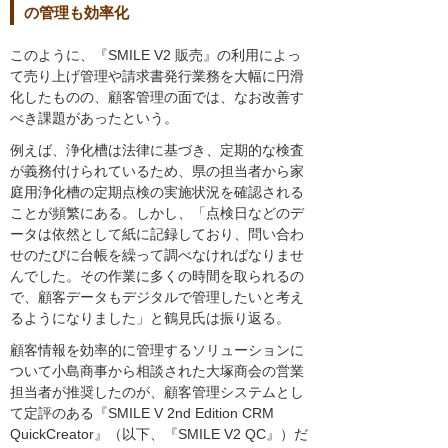
の管理も効率化
このように、『SMILE V2 販売』の利用によっ
て売り上げ管理や請求書発行業務を大幅に円滑
化したものの、顧客管理の面では、なお改善す
べき課題があったという。
例えば、浄化槽は法律に基づき、定期的な検査
が義務付けられているため、県の担当者から家
庭用浄化槽の定期点検の実施状況を確認される
ことが頻繁にある。しかし、「点検日などのデ
ータは依然として紙に記録しており、問い合わ
せのたびに台帳を繰って調べなければなりませ
んでした。その作業に多くの時間を取られるの
で、顧客データもデジタルで管理したいと考え
るようになりました」と鶴見氏は振り返る。
顧客情報を効率的に管理するソリューションに
ついて小島商事から相談された大塚商会の営業
担当者が推奨したのが、顧客管理システムとし
て定評のある『SMILE V 2nd Edition CRM
QuickCreator』（以下、『SMILE V2 QC』）だ