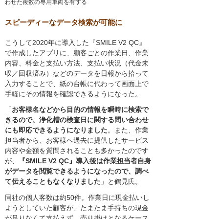
わせた複数の専用車両を有する
スピーディーなデータ検索が可能に
こうして2020年に導入した『SMILE V2 QC』
で作成したアプリに、顧客ごとの作業日、作業
内容、料金と支払い方法、支払い状況（代金未
収／回収済み）などのデータを日報から拾って
入力することで、紙の台帳に代わって画面上で
手軽にその情報を確認できるようになった。
「
お客様名などから目的の情報を瞬時に検索で
きるので、浄化槽の検査日に関する問い合わせ
にも即応できるようになりました
。また、作業
担当者から、お客様へ過去に提供したサービス
内容や金額を質問されることも多かったのです
が、
『SMILE V2 QC』導入後は作業担当者自身
がデータを閲覧できるようになったので、調べ
て伝えることもなくなりました
」と鶴見氏。
同社の個人客数は約50件。作業日に現金払いし
ようとしていた顧客が、たまたま手持ちの現金
が足りなくて支払えず、売り掛けとなるケース