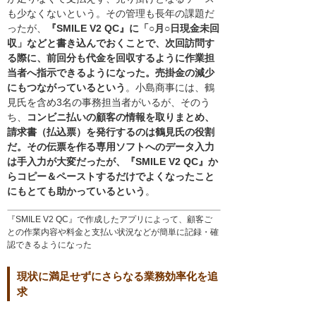
も少なくないという。その管理も長年の課題だ
ったが、
『SMILE V2 QC』に「○月○日現金未回
収」などと書き込んでおくことで、次回訪問す
る際に、前回分も代金を回収するように作業担
当者へ指示できるようになった。売掛金の減少
にもつながっているという
。小島商事には、鶴
見氏を含め3名の事務担当者がいるが、そのう
ち、
コンビニ払いの顧客の情報を取りまとめ、
請求書（払込票）を発行するのは鶴見氏の役割
だ。その伝票を作る専用ソフトへのデータ入力
は手入力が大変だったが、『SMILE V2 QC』か
らコピー＆ペーストするだけでよくなったこと
にもとても助かっているという
。
『SMILE V2 QC』で作成したアプリによって、顧客ご
との作業内容や料金と支払い状況などが簡単に記録・確
認できるようになった
現状に満足せずにさらなる業務効率化を追
求