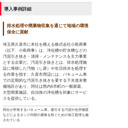
導入事例詳細
排水処理や廃棄物収集を通じて地域の環境
保全に貢献
埼玉県久喜市に本社を構える株式会社小島商事
（以下、小島商事）は、浄化槽や貯水槽などの
汚泥引き抜き・清掃・メンテナンスを主力事業
とする企業だ。汚泥引き抜きとは、排水処理施
設に堆積した汚物（し尿）や生活排水を処理す
る作業を指す。久喜市周辺には、バキューム車
での定期的な汚泥引き抜きを要する下水道未整
備地区があり、同社は県内6市町の一般家庭、
大型商業施設、自治体の浄化槽を対象にサービ
スを提供している。
同社が所有するバキューム車。吸引する汚泥や化学物質
などによるタンク内部の腐食を防ぐための加工処理も施
されている