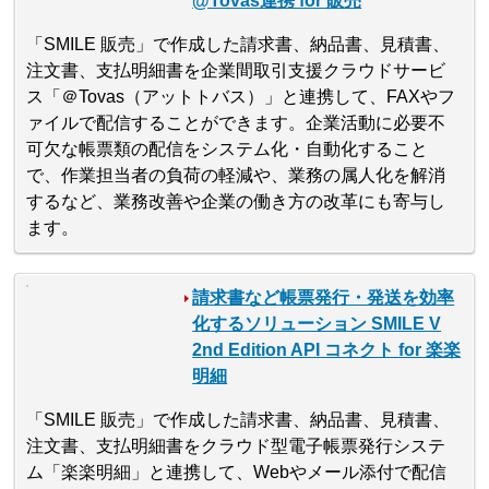
@Tovas連携 for 販売
「SMILE 販売」で作成した請求書、納品書、見積書、
注文書、支払明細書を企業間取引支援クラウドサービ
ス「＠Tovas（アットトバス）」と連携して、FAXやフ
ァイルで配信することができます。企業活動に必要不
可欠な帳票類の配信をシステム化・自動化すること
で、作業担当者の負荷の軽減や、業務の属人化を解消
するなど、業務改善や企業の働き方の改革にも寄与し
ます。
請求書など帳票発行・発送を効率
化するソリューション SMILE V
2nd Edition API コネクト for 楽楽
明細
「SMILE 販売」で作成した請求書、納品書、見積書、
注文書、支払明細書をクラウド型電子帳票発行システ
ム「楽楽明細」と連携して、Webやメール添付で配信