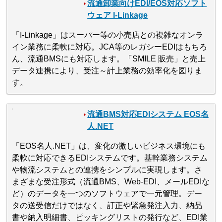
流通卸業向けEDI/EOS対応ソフト
ウェア I-Linkage
「I-Linkage」はスーパー等の小売店との複雑なオンラ
イン業務に柔軟に対応。JCA等のレガシーEDIはもちろ
ん、流通BMSにも対応します。「SMILE 販売」と売上
データ連携により、受注～計上業務の効率化を図りま
す。
流通BMS対応EDIシステム EOS名
人.NET
「EOS名人.NET」は、変化の激しいビジネス環境にも
柔軟に対応できるEDIシステムです。基幹業務システム
や物流システムとの連携をシンプルに実現します。さ
まざまな受注形式（流通BMS、Web-EDI、メールEDIな
ど）のデータを一つのソフトウェアで一元管理。デー
タの送受信だけではなく、訂正や緊急発注入力、納品
書や納入明細書、ピッキングリストの発行など、EDI業