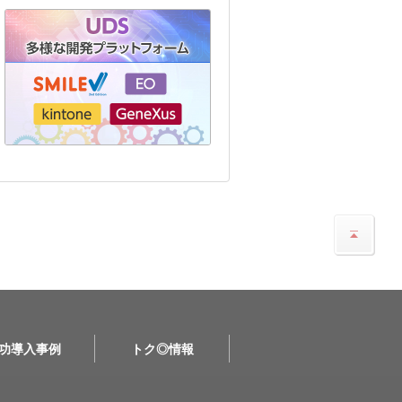
功導入事例
トク◎情報