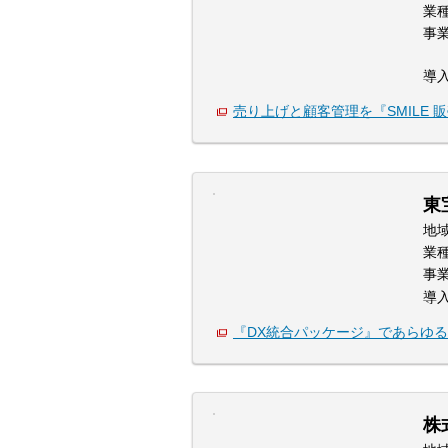
業
事
導
売り上げと顧客管理を『SMILE 
東
地
業
事
導
『DX統合パッケージ』であらゆ
株