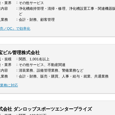
種・業界
その他サービス
業内容
浄化槽維持管理・清掃・修理、浄化槽設置工事・関連機器
ど
入業務
会計・財務、顧客管理
販売／QC』で効率化
宝ビル管理株式会社
域・規模
関西、1,001名以上
種・業界
その他サービス、不動産関連
業内容
清装業務、設備管理業務、警備業務など
入業務
会計・財務、販売・購買、人事・給与・就業、共通業務
る業務に対応
式会社 ダンロップスポーツエンタープライズ