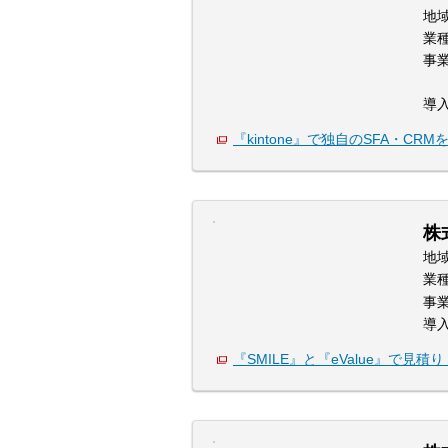
地
業
事
導
『kintone』で独自のSFA・CR
株
地
業
事
導
『SMILE』と『eValue』で見