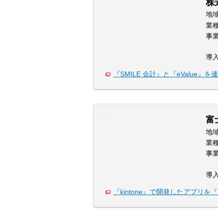
株
地
業
事
導
『SMILE 会計』と『eValue』を
富
地
業
事
導
『kintone』で開発したアプリを『