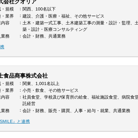
式会社クオリア
域・規模
関西、100名以下
種・業界
建設、介護・医療・福祉、その他サービス
業内容
土木・建築一式工事、土木建築工事の測量・設計・監理、
築・設計・医療コンサルティング
入業務
会計・財務、共通業務
連携
士食品商事株式会社
域・規模
関東、1,001名以上
種・業界
小売・飲食、その他サービス
業内容
社員食堂、学校及び保育所の給食、福祉施設食堂、病院食堂
託経営
入業務
会計・財務、販売・購買、人事・給与・就業、共通業務
SMILE』と連携