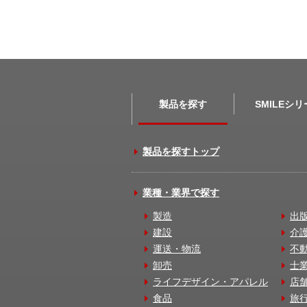
製品を探す
SMILEシ
製品を探すトップ
業種・業界で探す
製造
出
建設
介
運送・物流
不
卸売
士
ライフデザイン・アパレル
店
食品
旅