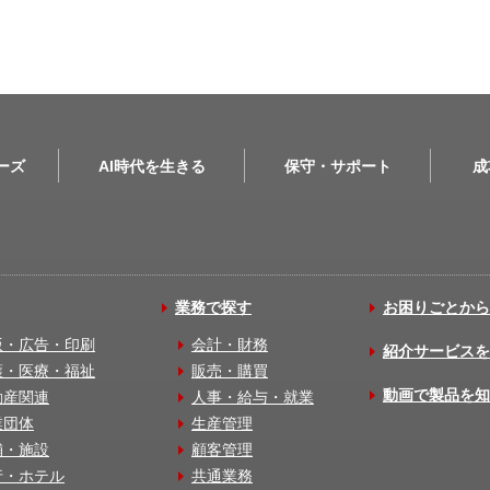
リーズ
AI時代を生きる
保守・サポート
成
業務で探す
お困りごとから
版・広告・印刷
会計・財務
紹介サービスを
護・医療・福祉
販売・購買
動画で製品を知
動産関連
人事・給与・就業
業団体
生産管理
舗・施設
顧客管理
行・ホテル
共通業務