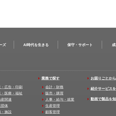
リーズ
AI時代を生きる
保守・サポート
成
業務で探す
お困りごとから
版・広告・印刷
会計・財務
紹介サービスを
護・医療・福祉
販売・購買
動画で製品を知
動産関連
人事・給与・就業
業団体
生産管理
舗・施設
顧客管理