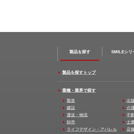
製品を探す
SMILEシ
製品を探すトップ
業種・業界で探す
製造
出
建設
介
運送・物流
不
卸売
士
ライフデザイン・アパレル
店