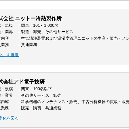
式会社 ニットー冷熱製作所
域・規模
関東、101～1,000名
種・業界
製造、卸売、その他サービス
業内容
空気清浄装置および温湿度管理ユニットの生産・販売・メ
入業務
共通業務
化」を推進
式会社アド電子技研
域・規模
関東、100名以下
種・業界
その他サービス、卸売
業内容
科学機器のメンテナンス・販売、中古分析機器の買取・販売
入業務
販売・購買、共通業務
率化を図る