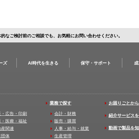
体的なご検討前のご相談でも、お気軽にお問い合わせください。
リーズ
AI時代を生きる
保守・サポート
成
業務で探す
お困りごとから
版・広告・印刷
会計・財務
紹介サービスを
護・医療・福祉
販売・購買
動画で製品を知
動産関連
人事・給与・就業
業団体
生産管理