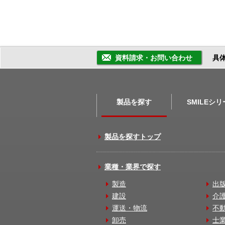
資料請求・お問い合わせ
具
製品を探す
SMILEシ
製品を探すトップ
業種・業界で探す
製造
出
建設
介
運送・物流
不
卸売
士