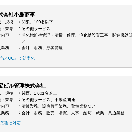
式会社小島商事
域・規模
関東、100名以下
種・業界
その他サービス
業内容
浄化槽維持管理・清掃・修理、浄化槽設置工事・関連機器
ど
入業務
会計・財務、顧客管理
販売／QC』で効率化
宝ビル管理株式会社
域・規模
関西、1,001名以上
種・業界
その他サービス、不動産関連
業内容
清装業務、設備管理業務、警備業務など
入業務
会計・財務、販売・購買、人事・給与・就業、共通業務
る業務に対応