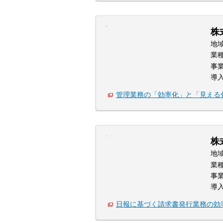
株
地
業
事
導
管理業務の「効率化」と「見える
株
地
業
事
導
日報に基づく請求書発行業務の効