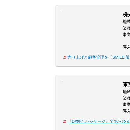
株
地
業
事
導
売り上げと顧客管理を『SMILE 
東
地
業
事
導
『DX統合パッケージ』であらゆ