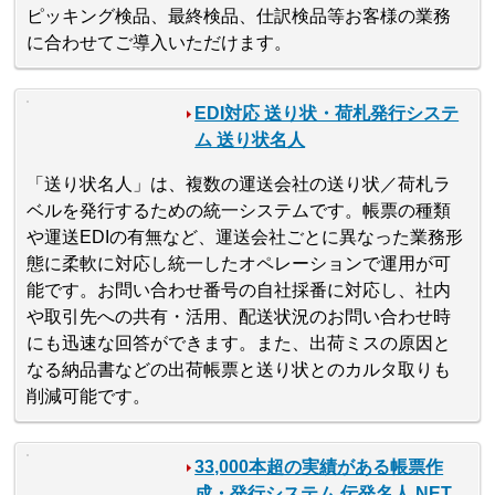
ピッキング検品、最終検品、仕訳検品等お客様の業務
に合わせてご導入いただけます。
EDI対応 送り状・荷札発行システ
ム 送り状名人
「送り状名人」は、複数の運送会社の送り状／荷札ラ
ベルを発行するための統一システムです。帳票の種類
や運送EDIの有無など、運送会社ごとに異なった業務形
態に柔軟に対応し統一したオペレーションで運用が可
能です。お問い合わせ番号の自社採番に対応し、社内
や取引先への共有・活用、配送状況のお問い合わせ時
にも迅速な回答ができます。また、出荷ミスの原因と
なる納品書などの出荷帳票と送り状とのカルタ取りも
削減可能です。
33,000本超の実績がある帳票作
成・発行システム 伝発名人.NET