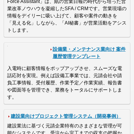
Force Assistant」は、紙の営業日報の時代から培った営
業改革ノウハウを凝縮したSFA / CRMです。営業現場の
情報をデイリーに吸い上げて、顧客や案件の動きを
「見える化」しながら、「AI秘書」が営業活動をアシス
トします。
設備業・メンテナンス業向け 案件
履歴管理テンプレート
入電時に顧客情報をポップアップさせ、スムーズな電
話応対を実現。例えば設備工事業では、元請会社や請
負工事情報、受付履歴、作業予定／作業実績、報告書
や図面等を管理でき、業務をトータルにサポートしま
す。
建設業向けプロジェクト管理システム（開発事例）
建設業法に基づく元請企業特有のさまざまな管理が可
能なシステムです。受注から完工までの収支の把握か