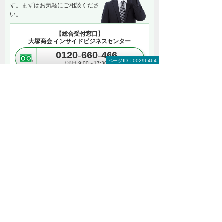
す。まずはお気軽にご相談くださ
い。
【総合受付窓口】
大塚商会 インサイドビジネスセンター
0120-660-466
ページID：00296464
（平日 9:00～17:30）
お見積り・ご相談
＊メールでの連絡をご希望の方も、「お見積り・ご相談」ボタ
ンをご利用ください。
以下のようなご相談も承っております。気に
なることは、お気軽にご相談ください。
複数メーカーの製品の一括見積り
大量購入時の価格相談
データやアプリの移行作業の代行
PC・タブレットのセキュリティ対策
古いPCの買い取り・データの消去
24時間365日のサポート など
何から相談したらよいのか分からない方はこ
ちら（ITよろず相談窓口）