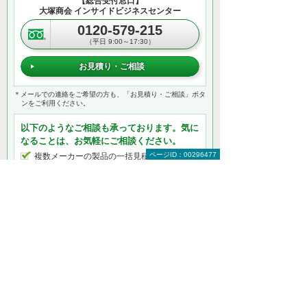
【総合受付窓口】
大塚商会 インサイドビジネスセンター
0120-579-215
（平日 9:00～17:30）
お見積り・ご相談
＊メールでの連絡をご希望の方も、「お見積り・ご相談」ボタ
ンをご利用ください。
以下のようなご相談も承っております。気に
なることは、お気軽にご相談ください。
ページID：00296477
複数メーカーの製品の一括見積り
大量購入時の価格相談
周辺機器の同時購入
セキュリティ対策
各社独自のカスタマイズへの対応
製品の使い方の研修 など
何から相談したらよいのか分からない方はこ
ちら（ITよろず相談窓口）
製品カテゴリー情報