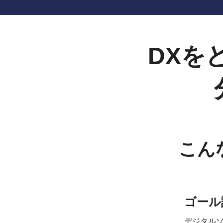
DXを
こん
ゴール
デジタルソ