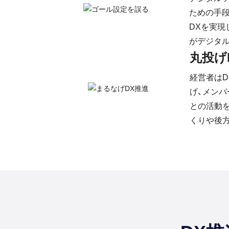
ための手
DXを実現
がデジタ
丸投げ
経営者は
げ、メンバ
との活動
くりや後