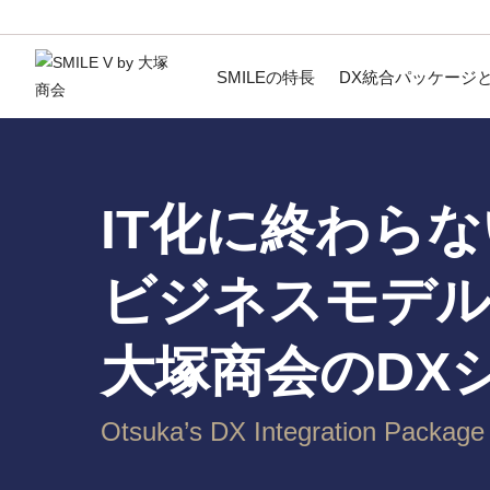
SMILEの特長
DX統合パッケージ
IT化に終わらな
ビジネスモデル
大塚商会の
DX
Otsuka’s DX Integration Package