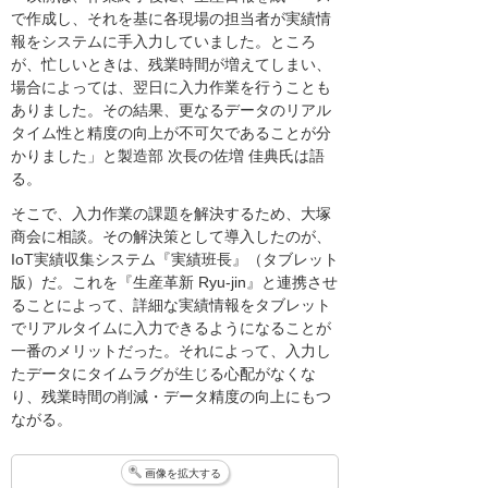
で作成し、それを基に各現場の担当者が実績情
報をシステムに手入力していました。ところ
が、忙しいときは、残業時間が増えてしまい、
場合によっては、翌日に入力作業を行うことも
ありました。その結果、更なるデータのリアル
タイム性と精度の向上が不可欠であることが分
かりました」と製造部 次長の佐増 佳典氏は語
る。
そこで、入力作業の課題を解決するため、大塚
商会に相談。その解決策として導入したのが、
IoT実績収集システム『実績班長』（タブレット
版）だ。これを『生産革新 Ryu-jin』と連携させ
ることによって、詳細な実績情報をタブレット
でリアルタイムに入力できるようになることが
一番のメリットだった。それによって、入力し
たデータにタイムラグが生じる心配がなくな
り、残業時間の削減・データ精度の向上にもつ
ながる。
画像を拡大する