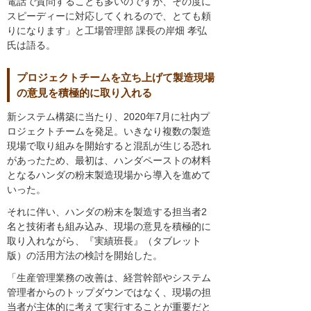
電話で質問することも多いのですが、その度に
スピーディーに対応してくれるので、とても頼
りになります」と工場管理部 課長の岸畑 孝弘
氏は語る。
プロジェクトチームを立ち上げて製造現場
の意見を積極的に取り入れる
新システム構築に当たり、2020年7月に社内プ
ロジェクトチームを発足。いきなり複数の製造
現場で取り組みを開始すると混乱が生じる恐れ
があったため、最初は、ハンダペーストの材料
となるハンダの粉末製造現場から導入を進めて
いった。
それに伴い、ハンダの粉末を製造する担当者2
名と技術者も組み込み、現場の意見を積極的に
取り入れながら、『実績班長』（タブレット
版）の活用方法の検討を開始した。
「生産管理業務の改善は、経営幹部やシステム
管理者からのトップダウンではなく、現場の担
当者が主体的に考えて実行することが重要だと