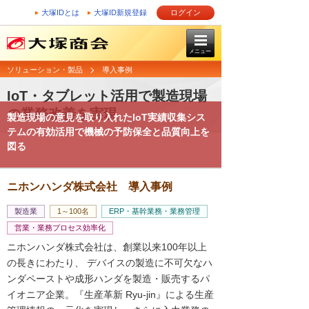
大塚IDとは
大塚ID新規登録
ログイン
メニュー
ソリューション・製品
導入事例
IoT・タブレット活用で製造現場
の業務改善を実現
製造現場の意見を取り入れたIoT実績収集シス
テムの有効活用で機械の予防保全と品質向上を
図る
ニホンハンダ株式会社 導入事例
製造業
1～100名
ERP・基幹業務・業務管理
営業・業務プロセス効率化
ニホンハンダ株式会社は、創業以来100年以上
の長きにわたり、 デバイスの製造に不可欠なハ
ンダペーストや成形ハンダを製造・販売するパ
イオニア企業。『生産革新 Ryu-jin』による生産