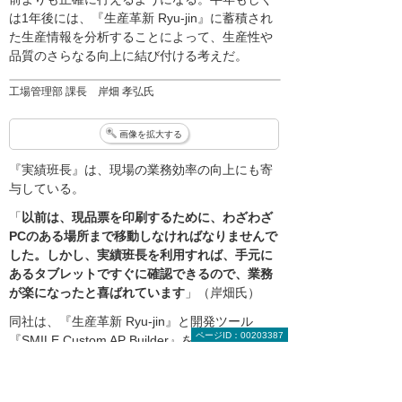
は1年後には、『生産革新 Ryu-jin』に蓄積され
た生産情報を分析することによって、生産性や
品質のさらなる向上に結び付ける考えだ。
工場管理部 課長 岸畑 孝弘氏
画像を拡大する
『実績班長』は、現場の業務効率の向上にも寄
与している。
「
以前は、現品票を印刷するために、わざわざ
PCのある場所まで移動しなければなりませんで
した。しかし、実績班長を利用すれば、手元に
あるタブレットですぐに確認できるので、業務
が楽になったと喜ばれています
」（岸畑氏）
同社は、『生産革新 Ryu-jin』と開発ツール
ページID：00203387
『SMILE Custom AP Builder』を使って工程管
理票を作成しており、その中には、品番ごとの
機械設定値などが記載されている。現状は、紙
出力で確認しているが、今後はデータを『実績