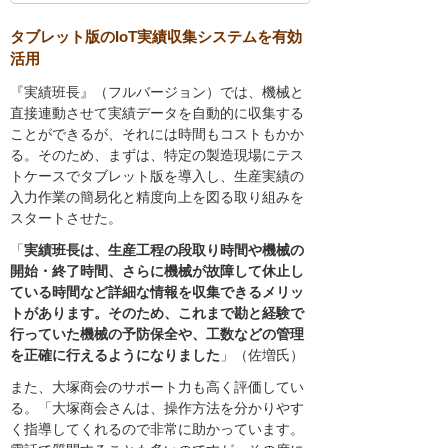
タブレット版のIoT実績収集システムを有効
活用
『実績班長』（フルバージョン）では、機械と
直接連動させて実績データを自動的に収集する
ことができるが、それには時間もコストもかか
る。そのため、まずは、特定の製造現場にテス
トケースでタブレット版を導入し、生産実績の
入力作業の簡易化と精度向上を図る取り組みを
スタートさせた。
「
実績班長は、生産工程の段取り時間や機械の
開始・終了時間、さらに機械が故障して休止し
ている時間など詳細な情報を収集できるメリッ
トがあります。そのため、これまで勘と経験で
行っていた機械の予防保全や、工数などの管理
を正確に行えるようになりました
」（佐増氏）
また、大塚商会のサポート力も高く評価してい
る。「大塚商会さんは、操作方法を分かりやす
く指導してくれるので非常に助かっています。