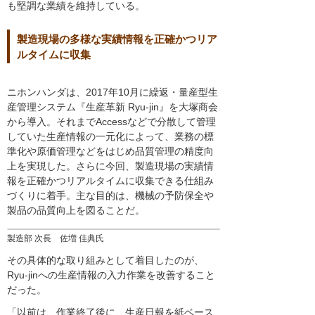
も堅調な業績を維持している。
製造現場の多様な実績情報を正確かつリア
ルタイムに収集
ニホンハンダは、2017年10月に繰返・量産型生
産管理システム『生産革新 Ryu-jin』を大塚商会
から導入。それまでAccessなどで分散して管理
していた生産情報の一元化によって、業務の標
準化や原価管理などをはじめ品質管理の精度向
上を実現した。さらに今回、製造現場の実績情
報を正確かつリアルタイムに収集できる仕組み
づくりに着手。主な目的は、機械の予防保全や
製品の品質向上を図ることだ。
製造部 次長 佐増 佳典氏
その具体的な取り組みとして着目したのが、
Ryu-jinへの生産情報の入力作業を改善すること
だった。
「以前は、作業終了後に、生産日報を紙ベース