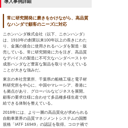
導入事例詳細
常に研究開発に磨きをかけながら、高品質
なハンダで顧客のニーズに対応
ニホンハンダ株式会社（以下、ニホンハンダ）
は、1910年の創業以来100年以上の長きにわた
り、金属の接合に使用されるハンダを製造・販
売している。常に研究開発に力を注ぎ、高品質
なデバイスの製造に不可欠なハンダペーストや
成形ハンダなど豊富な製品を取りそろえている
ことが大きな強みだ。
東京の本社営業所、千葉県の船橋工場と電子材
料研究所を中心に、中国やマレーシア、香港に
も拠点があり、グローバルなビジネスを展開。
顧客の要求仕様に合わせて多品種多様生産で供
給できる体制を整えている。
2018年には、より一層の高品質化が求められる
自動車業界の品質マネジメントシステムの国際
規格「IATF 16949」の認証を取得。コロナ禍で