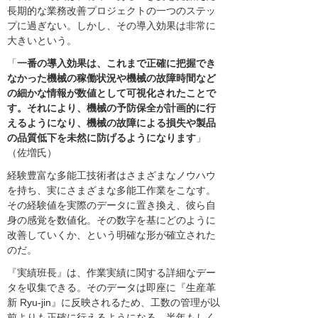
長期的な業務改善プロジェクトの一つのステッ
プに過ぎない。しかし、その導入効果は非常に
大きいという。
「
一番の導入効果は、これまで正確に把握でき
なかった機械の稼働状況や機械の故障時間など
の細かな情報が数値として可視化されたことで
す。それにより、機械の予防保全が計画的に行
えるようになり、機械の故障による損失や製品
の品質低下を未然に防げるようになります
」
（佐増氏）
経験豊富な多能工技術者はさまざまなノウハウ
を持ち、実にさまざまな多能工作業をこなす。
その経験値を実際のデータに置き換え、彼ら自
身の感覚を数値化。その数字を基にどのように
改善していくか、という明確な形が確立された
のだ。
『実績班長』は、作業実績に関する詳細なデー
タを収集できる。そのデータは即座に『生産革
新 Ryu-jin』に反映されるため、工数の管理が以
前よりも正確に行えるようになる。半年もしく